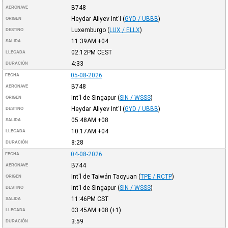
B748
AERONAVE
Heydar Aliyev Int'l
(
GYD / UBBB
)
ORIGEN
Luxemburgo
(
LUX / ELLX
)
DESTINO
11:39AM
+04
SALIDA
02:12PM
CEST
LLEGADA
4:33
DURACIÓN
05-08-2026
FECHA
B748
AERONAVE
Int'l de Singapur
(
SIN / WSSS
)
ORIGEN
Heydar Aliyev Int'l
(
GYD / UBBB
)
DESTINO
05:48AM
+08
SALIDA
10:17AM
+04
LLEGADA
8:28
DURACIÓN
04-08-2026
FECHA
B744
AERONAVE
Int'l de Taiwán Taoyuan
(
TPE / RCTP
)
ORIGEN
Int'l de Singapur
(
SIN / WSSS
)
DESTINO
11:46PM
CST
SALIDA
03:45AM
+08
(+1)
LLEGADA
3:59
DURACIÓN