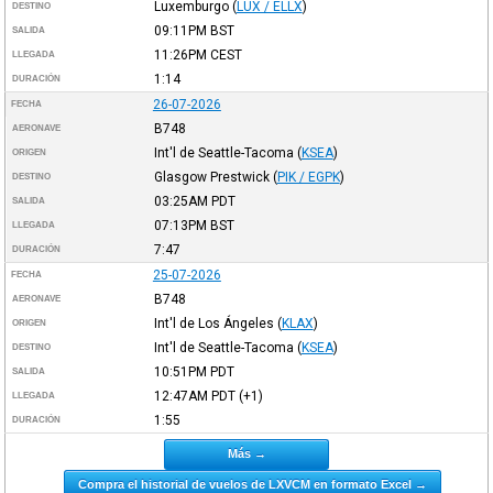
Luxemburgo
(
LUX / ELLX
)
DESTINO
09:11PM
BST
SALIDA
11:26PM
CEST
LLEGADA
1:14
DURACIÓN
26-07-2026
FECHA
B748
AERONAVE
Int'l de Seattle-Tacoma
(
KSEA
)
ORIGEN
Glasgow Prestwick
(
PIK / EGPK
)
DESTINO
03:25AM
PDT
SALIDA
07:13PM
BST
LLEGADA
7:47
DURACIÓN
25-07-2026
FECHA
B748
AERONAVE
Int'l de Los Ángeles
(
KLAX
)
ORIGEN
Int'l de Seattle-Tacoma
(
KSEA
)
DESTINO
10:51PM
PDT
SALIDA
12:47AM
PDT
(+1)
LLEGADA
1:55
DURACIÓN
Más →
Compra el historial de vuelos de LXVCM en formato Excel →