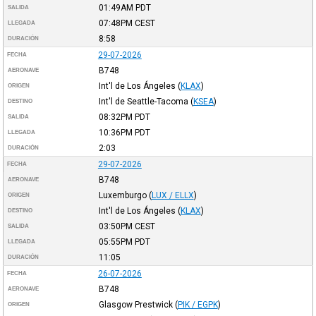
01:49AM
PDT
SALIDA
07:48PM
CEST
LLEGADA
8:58
DURACIÓN
29-07-2026
FECHA
B748
AERONAVE
Int'l de Los Ángeles
(
KLAX
)
ORIGEN
Int'l de Seattle-Tacoma
(
KSEA
)
DESTINO
08:32PM
PDT
SALIDA
10:36PM
PDT
LLEGADA
2:03
DURACIÓN
29-07-2026
FECHA
B748
AERONAVE
Luxemburgo
(
LUX / ELLX
)
ORIGEN
Int'l de Los Ángeles
(
KLAX
)
DESTINO
03:50PM
CEST
SALIDA
05:55PM
PDT
LLEGADA
11:05
DURACIÓN
26-07-2026
FECHA
B748
AERONAVE
Glasgow Prestwick
(
PIK / EGPK
)
ORIGEN