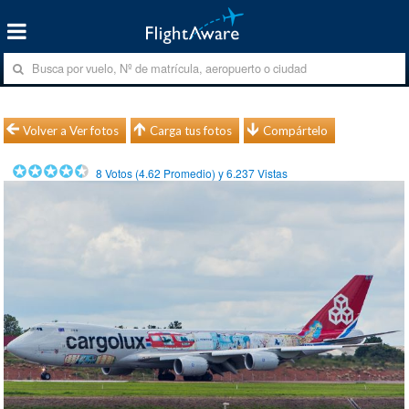
Volver a Ver fotos
Carga tus fotos
Compártelo
8
Votos (
4.62
Promedio) y
6.237
Vistas