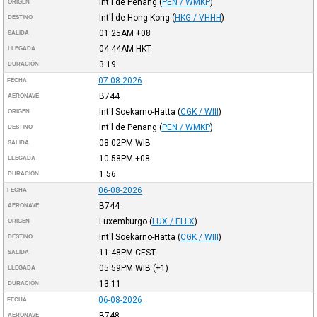
Int'l de Penang
(
PEN / WMKP
)
ORIGEN
Int'l de Hong Kong
(
HKG / VHHH
)
DESTINO
01:25AM
+08
SALIDA
04:44AM
HKT
LLEGADA
3:19
DURACIÓN
07-08-2026
FECHA
B744
AERONAVE
Int'l Soekarno-Hatta
(
CGK / WIII
)
ORIGEN
Int'l de Penang
(
PEN / WMKP
)
DESTINO
08:02PM
WIB
SALIDA
10:58PM
+08
LLEGADA
1:56
DURACIÓN
06-08-2026
FECHA
B744
AERONAVE
Luxemburgo
(
LUX / ELLX
)
ORIGEN
Int'l Soekarno-Hatta
(
CGK / WIII
)
DESTINO
11:48PM
CEST
SALIDA
05:59PM
WIB
(+1)
LLEGADA
13:11
DURACIÓN
06-08-2026
FECHA
B748
AERONAVE