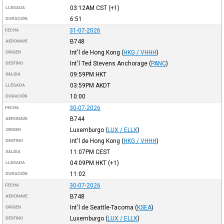
03:12AM
CST
(+1)
LLEGADA
6:51
DURACIÓN
31-07-2026
FECHA
B748
AERONAVE
Int'l de Hong Kong
(
HKG / VHHH
)
ORIGEN
Int'l Ted Stevens Anchorage
(
PANC
)
DESTINO
09:59PM
HKT
SALIDA
03:59PM
AKDT
LLEGADA
10:00
DURACIÓN
30-07-2026
FECHA
B744
AERONAVE
Luxemburgo
(
LUX / ELLX
)
ORIGEN
Int'l de Hong Kong
(
HKG / VHHH
)
DESTINO
11:07PM
CEST
SALIDA
04:09PM
HKT
(+1)
LLEGADA
11:02
DURACIÓN
30-07-2026
FECHA
B748
AERONAVE
Int'l de Seattle-Tacoma
(
KSEA
)
ORIGEN
Luxemburgo
(
LUX / ELLX
)
DESTINO