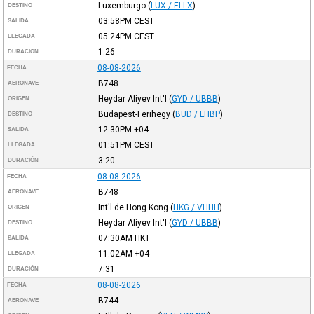
Luxemburgo
(
LUX / ELLX
)
DESTINO
03:58PM
CEST
SALIDA
05:24PM
CEST
LLEGADA
1:26
DURACIÓN
08-08-2026
FECHA
B748
AERONAVE
Heydar Aliyev Int'l
(
GYD / UBBB
)
ORIGEN
Budapest-Ferihegy
(
BUD / LHBP
)
DESTINO
12:30PM
+04
SALIDA
01:51PM
CEST
LLEGADA
3:20
DURACIÓN
08-08-2026
FECHA
B748
AERONAVE
Int'l de Hong Kong
(
HKG / VHHH
)
ORIGEN
Heydar Aliyev Int'l
(
GYD / UBBB
)
DESTINO
07:30AM
HKT
SALIDA
11:02AM
+04
LLEGADA
7:31
DURACIÓN
08-08-2026
FECHA
B744
AERONAVE