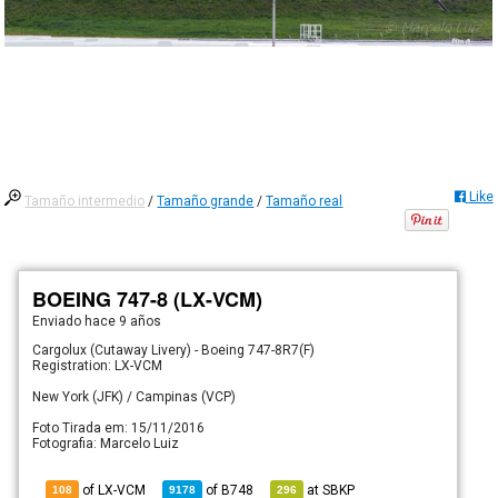
Like
Tamaño intermedio
/
Tamaño grande
/
Tamaño real
BOEING 747-8 (LX-VCM)
Enviado
hace 9 años
Cargolux (Cutaway Livery) - Boeing 747-8R7(F)
Registration: LX-VCM
New York (JFK) / Campinas (VCP)
Foto Tirada em: 15/11/2016
Fotografia: Marcelo Luiz
of LX-VCM
of
B748
at
SBKP
108
9178
296