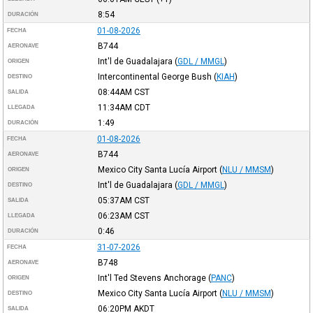
8:54
DURACIÓN
01-08-2026
FECHA
B744
AERONAVE
Int'l de Guadalajara
(
GDL / MMGL
)
ORIGEN
Intercontinental George Bush
(
KIAH
)
DESTINO
08:44AM
CST
SALIDA
11:34AM
CDT
LLEGADA
1:49
DURACIÓN
01-08-2026
FECHA
B744
AERONAVE
Mexico City Santa Lucía Airport
(
NLU / MMSM
)
ORIGEN
Int'l de Guadalajara
(
GDL / MMGL
)
DESTINO
05:37AM
CST
SALIDA
06:23AM
CST
LLEGADA
0:46
DURACIÓN
31-07-2026
FECHA
B748
AERONAVE
Int'l Ted Stevens Anchorage
(
PANC
)
ORIGEN
Mexico City Santa Lucía Airport
(
NLU / MMSM
)
DESTINO
06:20PM
AKDT
SALIDA