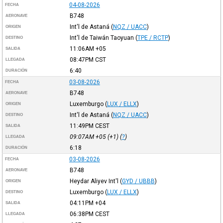
04-08-2026
FECHA
B748
AERONAVE
Int'l de Astaná
(
NQZ / UACC
)
ORIGEN
Int'l de Taiwán Taoyuan
(
TPE / RCTP
)
DESTINO
11:06AM
+05
SALIDA
08:47PM
CST
LLEGADA
6:40
DURACIÓN
03-08-2026
FECHA
B748
AERONAVE
Luxemburgo
(
LUX / ELLX
)
ORIGEN
Int'l de Astaná
(
NQZ / UACC
)
DESTINO
11:49PM
CEST
SALIDA
09:07AM
+05
(+1) (
?
)
LLEGADA
6:18
DURACIÓN
03-08-2026
FECHA
B748
AERONAVE
Heydar Aliyev Int'l
(
GYD / UBBB
)
ORIGEN
Luxemburgo
(
LUX / ELLX
)
DESTINO
04:11PM
+04
SALIDA
06:38PM
CEST
LLEGADA