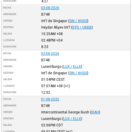
4:27
DURACIÓN
03-08-2026
FECHA
B748
AERONAVE
Int'l de Singapur
(
SIN / WSSS
)
ORIGEN
Heydar Aliyev Int'l
(
GYD / UBBB
)
DESTINO
10:25AM
+08
SALIDA
02:48PM
+04
LLEGADA
8:23
DURACIÓN
02-08-2026
FECHA
B748
AERONAVE
Luxemburgo
(
LUX / ELLX
)
ORIGEN
Int'l de Singapur
(
SIN / WSSS
)
DESTINO
01:04PM
CEST
SALIDA
07:07AM
+08
(+1)
LLEGADA
12:02
DURACIÓN
01-08-2026
FECHA
B748
AERONAVE
Intercontinental George Bush
(
KIAH
)
ORIGEN
Luxemburgo
(
LUX / ELLX
)
DESTINO
02:06PM
CDT
SALIDA
06:01AM
CEST
(+1)
LLEGADA