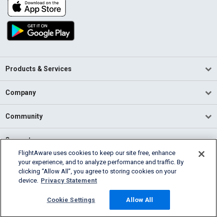
Products & Services
Company
Community
Support
FlightAware uses cookies to keep our site free, enhance
your experience, and to analyze performance and traffic. By
English (USA)
clicking “Allow All”, you agree to storing cookies on your
2026 FlightAware
device.
Privacy Statement
Terms of Use
Privacy
Cookie Settings
Cookie Settings
Allow All