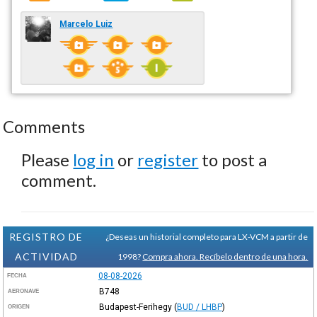
Marcelo Luiz
Comments
Please
log in
or
register
to post a
comment.
REGISTRO DE
¿Deseas un historial completo para LX-VCM a partir de
ACTIVIDAD
1998?
Compra ahora. Recíbelo dentro de una hora.
08-08-2026
FECHA
B748
AERONAVE
Budapest-Ferihegy
(
BUD / LHBP
)
ORIGEN