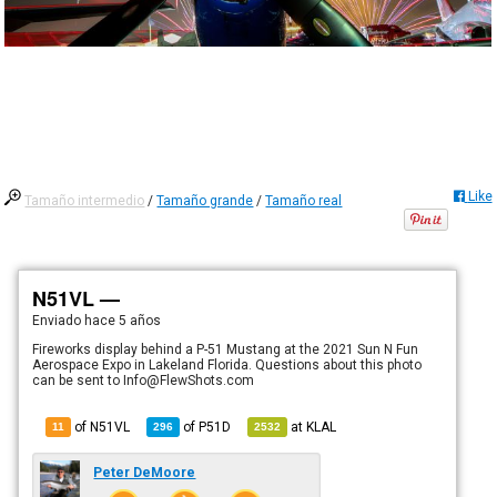
Like
Tamaño intermedio
/
Tamaño grande
/
Tamaño real
N51VL —
Enviado
hace 5 años
Fireworks display behind a P-51 Mustang at the 2021 Sun N Fun
Aerospace Expo in Lakeland Florida. Questions about this photo
can be sent to Info@FlewShots.com
of N51VL
of
P51D
at
KLAL
11
296
2532
Peter DeMoore