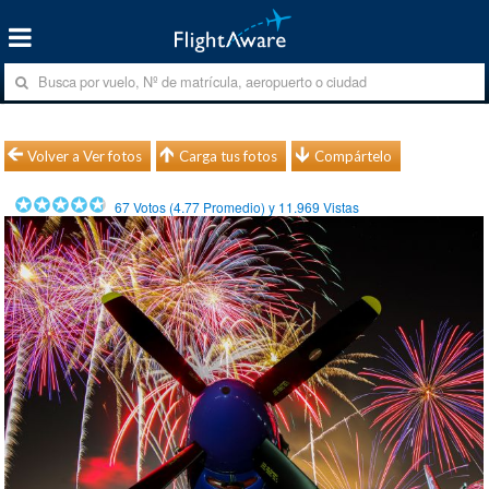
Volver a Ver fotos
Carga tus fotos
Compártelo
67
Votos (
4.77
Promedio) y
11.969
Vistas