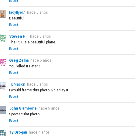
Report
ladyflyer7
hace 5 años
Beautiful
Report
Steven Hill
hace 5 años
The P51 is a beautiful plane.
Report
Greg Zelna
hace 5 años
You killed it Peter !
Report
TBMason
hace 5 años
I would frame this photo & display it.
Report
John Giambone
hace 5 años
Spectacular photo!
Report
Ty Grogan
hace 4 años