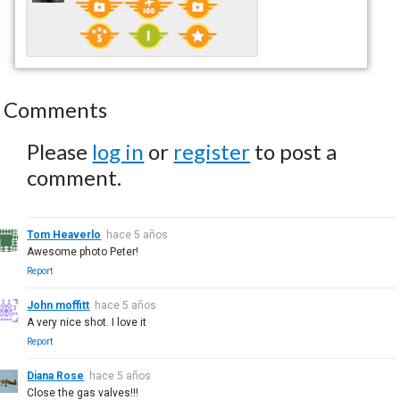
Comments
Please
log in
or
register
to post a
comment.
Tom Heaverlo
hace 5 años
Awesome photo Peter!
Report
John moffitt
hace 5 años
A very nice shot. I love it
Report
Diana Rose
hace 5 años
Close the gas valves!!!