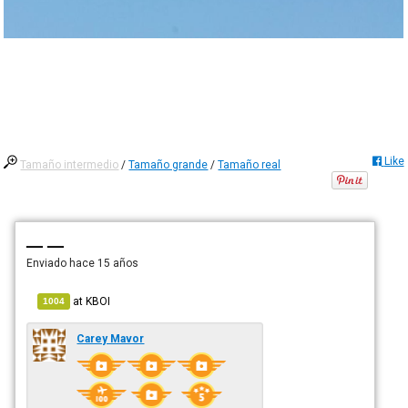
Like
Tamaño intermedio
/
Tamaño grande
/
Tamaño real
— —
Enviado
hace 15 años
at
KBOI
1004
Carey Mavor