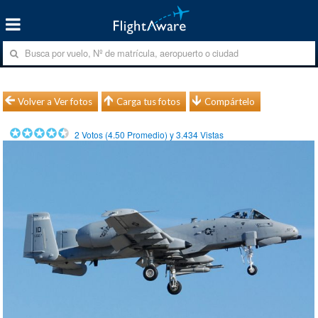
Volver a Ver fotos
Carga tus fotos
Compártelo
2
Votos (
4.50
Promedio) y
3.434
Vistas