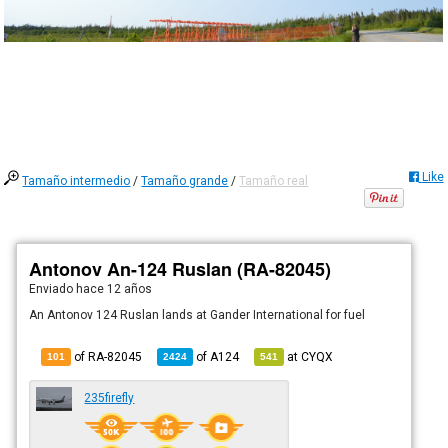
Like
Tamaño intermedio
/
Tamaño grande
/
Tamaño real
Antonov An-124 Ruslan (RA-82045)
Enviado
hace 12 años
An Antonov 124 Ruslan lands at Gander International for fuel
of RA-82045
of
A124
at
CYQX
101
2424
541
235firefly