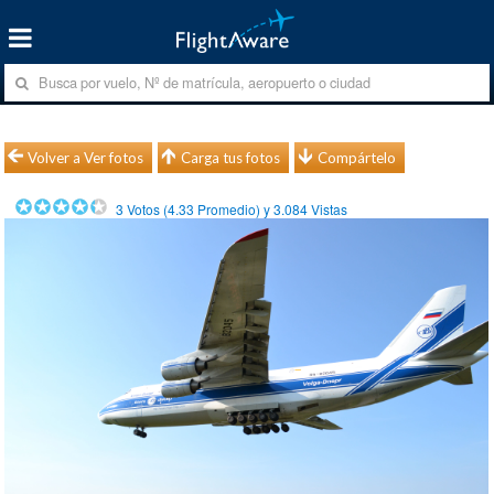
Volver a Ver fotos
Carga tus fotos
Compártelo
3
Votos (
4.33
Promedio) y
3.084
Vistas