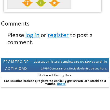
Comments
Please
log in
or
register
to post a
comment.
REGISTRO DE
¿Deseas un historial completo para RA-82045 a partir de
ACTIVIDAD
1998?
Compra ahora. Recíbelo dentro de una hora.
No Recent History Data
Los usuarios básicos (¡registrarse es fácil y gratis!) ven un historial de 3
months.
Únete