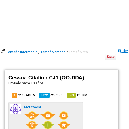
Like
Tamaño intermedio
/
Tamaño grande
/
Tamaño real
Cessna Citation CJ1 (OO-DDA)
Enviado
hace 10 años
of OO-DDA
of
C525
at
LKMT
4
3822
553
Metaxaosr