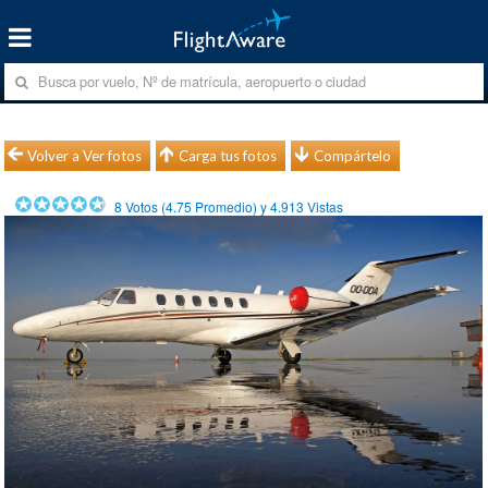
Volver a Ver fotos
Carga tus fotos
Compártelo
8
Votos (
4.75
Promedio) y
4.913
Vistas