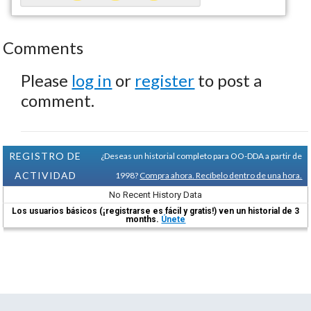
Comments
Please
log in
or
register
to post a
comment.
REGISTRO DE
¿Deseas un historial completo para OO-DDA a partir de
ACTIVIDAD
1998?
Compra ahora. Recíbelo dentro de una hora.
No Recent History Data
Los usuarios básicos (¡registrarse es fácil y gratis!) ven un historial de 3
months.
Únete