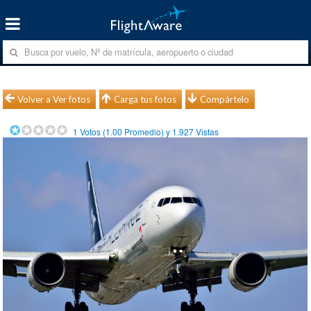
Volver a Ver fotos
Carga tus fotos
Compártelo
1
Votos (
1.00
Promedio) y
1.927
Vistas