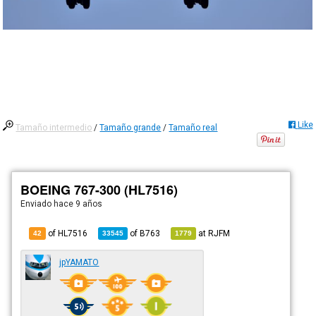
Like
Tamaño intermedio
/
Tamaño grande
/
Tamaño real
BOEING 767-300 (HL7516)
Enviado
hace 9 años
of HL7516
of
B763
at
RJFM
42
33545
1779
jpYAMATO