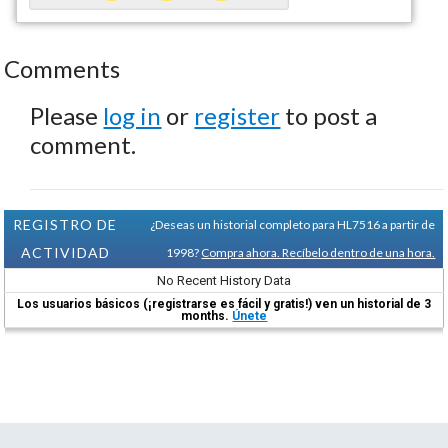
Comments
Please
log in
or
register
to post a
comment.
REGISTRO DE
¿Deseas un historial completo para HL7516 a partir de
ACTIVIDAD
1998?
Compra ahora. Recíbelo dentro de una hora.
No Recent History Data
Los usuarios básicos (¡registrarse es fácil y gratis!) ven un historial de 3
months.
Únete