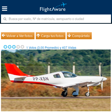
Volver a Ver fotos
Carga tus fotos
Compártelo
1
Votos (
3.00
Promedio) y
407
Vistas