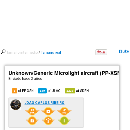
Like
Tamaño intermedio
/
Tamaño real
Unknown/Generic Microlight aircraft (PP-XSN)
Enviado
hace 2 años
of PP-XSN
of
ULAC
at
SDEN
1
149
1228
JOÃO CARLOS RIBEIRO