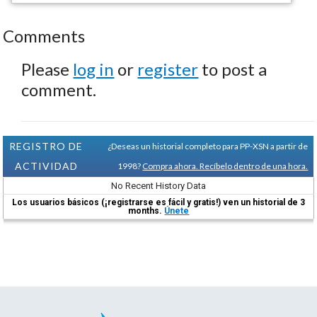
Comments
Please
log in
or
register
to post a
comment.
REGISTRO DE
¿Deseas un historial completo para PP-XSN a partir de
ACTIVIDAD
1998?
Compra ahora. Recíbelo dentro de una hora.
No Recent History Data
Los usuarios básicos (¡registrarse es fácil y gratis!) ven un historial de 3
months.
Únete