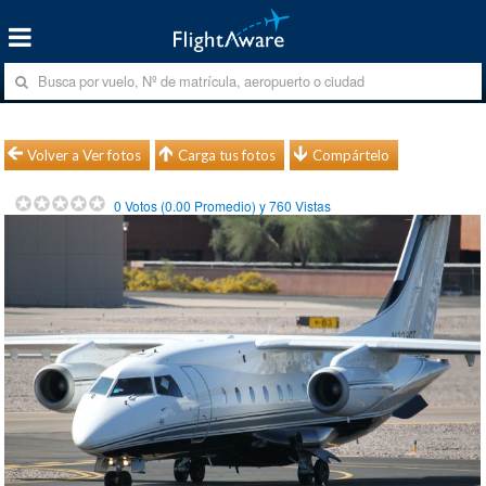
Volver a Ver fotos
Carga tus fotos
Compártelo
0
Votos (
0.00
Promedio) y
760
Vistas