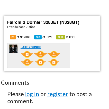
Fairchild Dornier 328JET (N328GT)
Enviado
hace 7 años
of N328GT
of
J328
at
KSDL
20
606
3210
JAKE YOUNGS
Comments
Please
log in
or
register
to post a
comment.