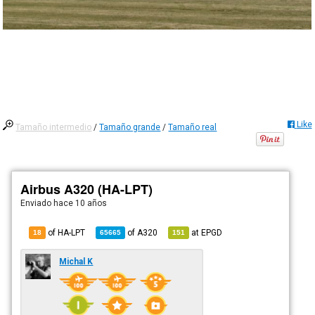
Like
Tamaño intermedio
/
Tamaño grande
/
Tamaño real
Airbus A320 (HA-LPT)
Enviado
hace 10 años
of HA-LPT
of
A320
at
EPGD
18
65665
151
Michal K