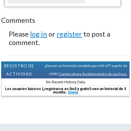
Comments
Please
log in
or
register
to post a
comment.
REGISTRO DE
¿Deseas un historial completo para HA-LPT a partir de
ACTIVIDAD
1998?
Compra ahora. Recíbelo dentro de una hora.
No Recent History Data
Los usuarios básicos (¡registrarse es fácil y gratis!) ven un historial de 3
months.
Únete