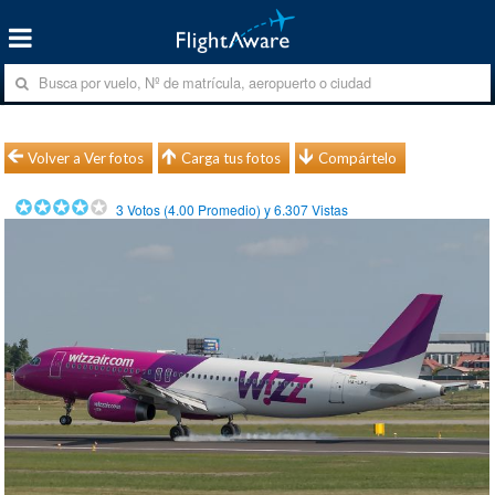
Volver a Ver fotos
Carga tus fotos
Compártelo
3
Votos (
4.00
Promedio) y
6.307
Vistas