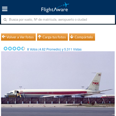
Volver a Ver fotos
Carga tus fotos
Compártelo
8
Votos (
4.62
Promedio) y
5.311
Vistas