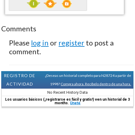
Comments
Please
log in
or
register
to post a
comment.
REGISTRO DE
¿Deseas un historial completo para N28724 a partir de
ACTIVIDAD
1998?
Compra ahora. Recíbelo dentro de una hora.
No Recent History Data
Los usuarios básicos (¡registrarse es fácil y gratis!) ven un historial de 3
months.
Únete