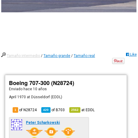
Like
Tamaño intermedio
/
Tamaño grande
/
Tamaño real
Boeing 707-300 (N28724)
Enviado
hace 10 años
April 1970 at Düsseldorf (EDDL)
of N28724
of
B703
at
EDDL
1
420
2562
Peter Scharkowski