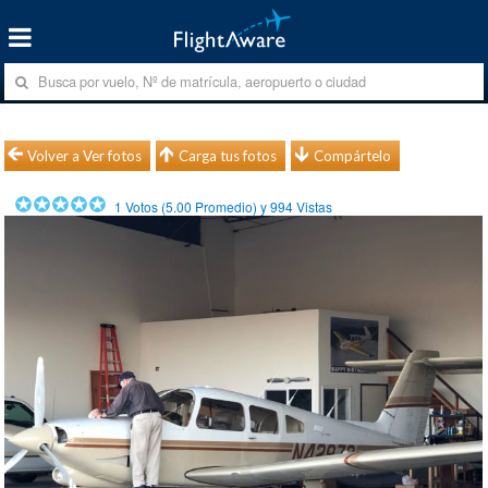
Volver a Ver fotos
Carga tus fotos
Compártelo
1
Votos (
5.00
Promedio) y
994
Vistas