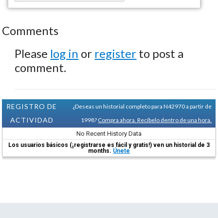
Comments
Please
log in
or
register
to post a
comment.
REGISTRO DE
¿Deseas un historial completo para N42970 a partir de
ACTIVIDAD
1998?
Compra ahora. Recíbelo dentro de una hora.
No Recent History Data
Los usuarios básicos (¡registrarse es fácil y gratis!) ven un historial de 3
months.
Únete