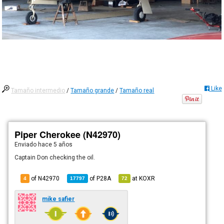
Like
Tamaño intermedio
/
Tamaño grande
/
Tamaño real
Piper Cherokee (N42970)
Enviado
hace 5 años
Captain Don checking the oil.
of N42970
of
P28A
at
KOXR
4
17797
72
mike safier