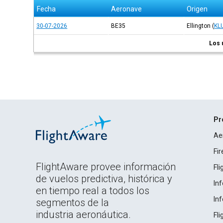
Fecha
Aeronave
Origen
30-07-2026
BE35
Ellington
(
KL
Los 
Pr
Ae
Fi
FlightAware provee información
Fl
de vuelos predictiva, histórica y
In
en tiempo real a todos los
In
segmentos de la
industria aeronáutica.
Fl