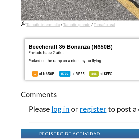
Tamaño intermedio
/
Tamaño grande
/
Tamaño real
Beechcraft 35 Bonanza (N650B)
Enviado
hace 2 años
Parked on the ramp on a nice day for flying
of N650B
of
BE35
at
KFFC
1
5702
446
Comments
Please
log in
or
register
to post a
REGISTRO DE ACTIVIDAD