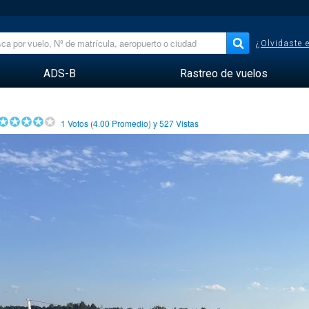
¿Olvidaste 
ADS-B
Rastreo de vuelos
1
Votos (
4.00
Promedio) y
527
Vistas