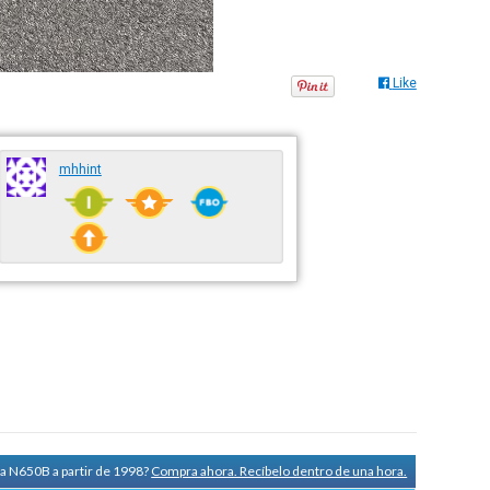
Like
mhhint
ra N650B a partir de 1998?
Compra ahora. Recíbelo dentro de una hora.