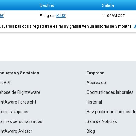
Destino
Salida
UG
)
Ellington
(
KLUG
)
11:06AM
CDT
usuarios básicos (¡registrarse es fácil y gratis!) ven un historial de 3 months.
Ú
oductos y Servicios
Empresa
roAPI
Acerca de
rehose de FlightAware
Oportunidades laborales
ightAware Foresight
Historial
formes Rápidos
Haz publicidad con nosot
formes personalizados
Sala de Noticias
ightAware Aviator
Blog