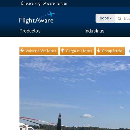
Únete a FlightAware
Entrar
Todos
Productos
Industrias
Volver a Ver fotos
Carga tus fotos
Compártelo