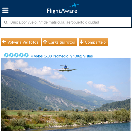
Volver a Ver fotos
Carga tus fotos
Compártelo
4
Votos (
5.00
Promedio) y
1.062
Vistas