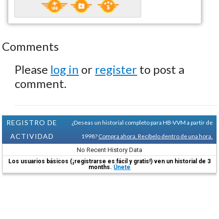
Comments
Please
log in
or
register
to post a
comment.
REGISTRO DE
¿Deseas un historial completo para HB-VVM a partir de
ACTIVIDAD
1998?
Compra ahora. Recíbelo dentro de una hora.
No Recent History Data
Los usuarios básicos (¡registrarse es fácil y gratis!) ven un historial de 3
months.
Únete