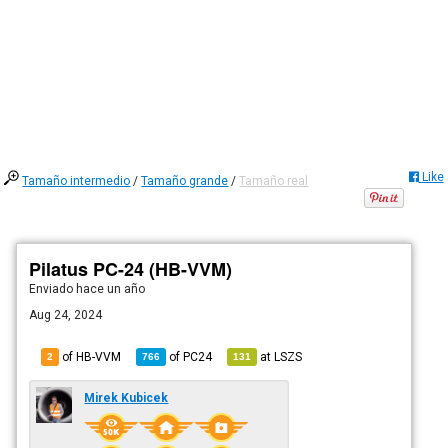
Like
Tamaño intermedio
/
Tamaño grande
/
Tamaño real
Pilatus PC-24 (HB-VVM)
Enviado
hace un año
Aug 24, 2024
of HB-VVM
of
PC24
at
LSZS
2
766
131
Mirek Kubicek