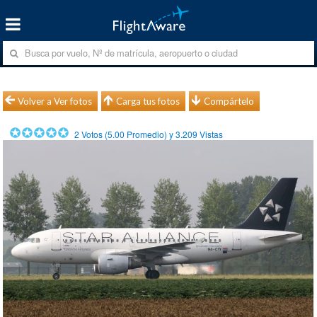
Volver a Ver fotos
Carga tus fotos
Compártelo
2
Votos (
5.00
Promedio) y
3.209
Vistas