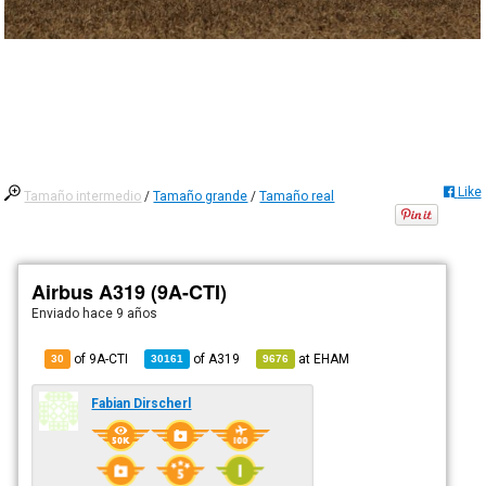
Like
Tamaño intermedio
/
Tamaño grande
/
Tamaño real
Airbus A319 (9A-CTI)
Enviado
hace 9 años
of 9A-CTI
of
A319
at
EHAM
30
30161
9676
Fabian Dirscherl