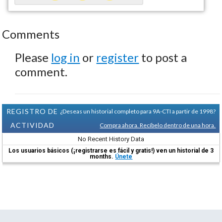
Comments
Please
log in
or
register
to post a
comment.
REGISTRO DE
¿Deseas un historial completo para 9A-CTI a partir de 1998?
ACTIVIDAD
Compra ahora. Recíbelo dentro de una hora.
No Recent History Data
Los usuarios básicos (¡registrarse es fácil y gratis!) ven un historial de 3
months.
Únete