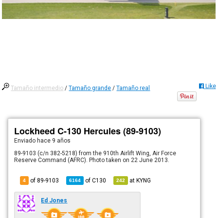
Like
Tamaño intermedio
/
Tamaño grande
/
Tamaño real
Lockheed C-130 Hercules (89-9103)
Enviado
hace 9 años
89-9103 (c/n 382-5218) from the 910th Airlift Wing, Air Force
Reserve Command (AFRC). Photo taken on 22 June 2013.
of 89-9103
of
C130
at
KYNG
4
6164
242
Ed Jones