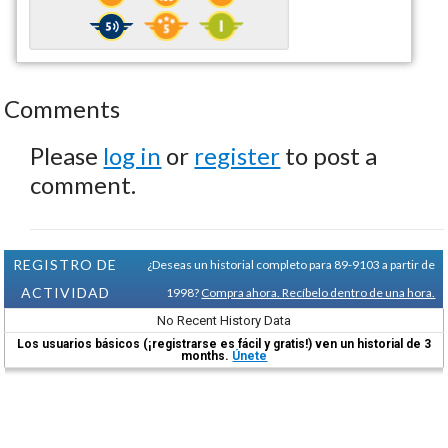
Comments
Please
log in
or
register
to post a
comment.
REGISTRO DE
¿Deseas un historial completo para 89-9103 a partir de
ACTIVIDAD
1998?
Compra ahora. Recíbelo dentro de una hora.
No Recent History Data
Los usuarios básicos (¡registrarse es fácil y gratis!) ven un historial de 3
months.
Únete