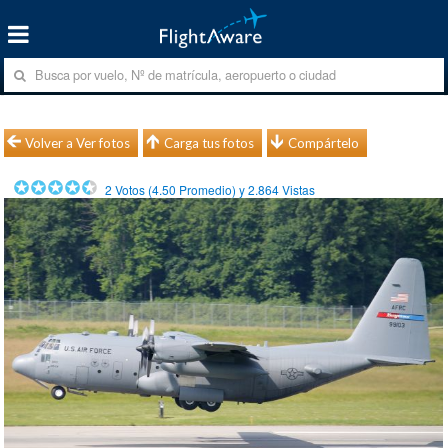
Volver a Ver fotos
Carga tus fotos
Compártelo
2
Votos (
4.50
Promedio) y
2.864
Vistas