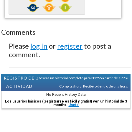
Comments
Please
log in
or
register
to post a
comment.
REGISTRO DE
¿Deseas un historial completo para N12SS a partir de 1998?
ACTIVIDAD
Compra ahora. Recíbelo dentro de una hora.
No Recent History Data
Los usuarios básicos (¡registrarse es fácil y gratis!) ven un historial de 3
months.
Únete