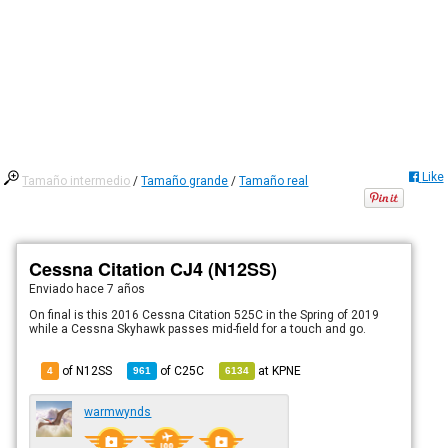
Like
Tamaño intermedio
/
Tamaño grande
/
Tamaño real
Cessna Citation CJ4 (N12SS)
Enviado
hace 7 años
On final is this 2016 Cessna Citation 525C in the Spring of 2019
while a Cessna Skyhawk passes mid-field for a touch and go.
of N12SS
of
C25C
at
KPNE
4
961
6134
warmwynds