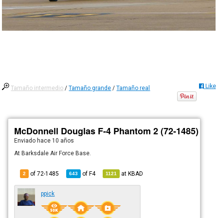
Like
Tamaño intermedio
/
Tamaño grande
/
Tamaño real
McDonnell Douglas F-4 Phantom 2 (72-1485)
Enviado
hace 10 años
At Barksdale Air Force Base.
of 72-1485
of
F4
at
KBAD
2
643
1121
ppick