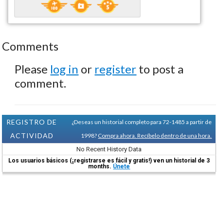
Comments
Please
log in
or
register
to post a
comment.
REGISTRO DE
¿Deseas un historial completo para 72-1485 a partir de
ACTIVIDAD
1998?
Compra ahora. Recíbelo dentro de una hora.
No Recent History Data
Los usuarios básicos (¡registrarse es fácil y gratis!) ven un historial de 3
months.
Únete