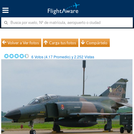
Volver a Ver fotos
Carga tus fotos
Compártelo
6
Votos (
4.17
Promedio) y
2.252
Vistas