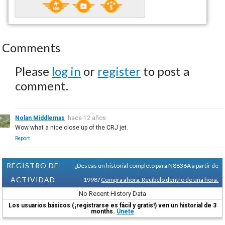
Comments
Please
log in
or
register
to post a
comment.
Nolan Middlemas
hace 12 años
Wow what a nice close up of the CRJ jet.
Report
REGISTRO DE
¿Deseas un historial completo para N8836A a partir de
ACTIVIDAD
1998?
Compra ahora. Recíbelo dentro de una hora.
No Recent History Data
Los usuarios básicos (¡registrarse es fácil y gratis!) ven un historial de 3
months.
Únete