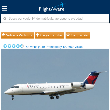
Volver a Ver fotos
Carga tus fotos
Compártelo
52
Votos (
4.49
Promedio) y
127.652
Vistas