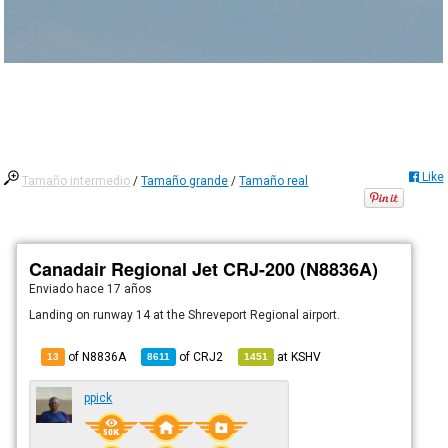
Like
Tamaño intermedio
/
Tamaño grande
/
Tamaño real
Canadair Regional Jet CRJ-200 (N8836A)
Enviado
hace 17 años
Landing on runway 14 at the Shreveport Regional airport.
of N8836A
of
CRJ2
at
KSHV
13
8611
1451
ppick