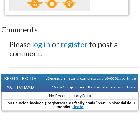
Comments
Please
log in
or
register
to post a
comment.
REGISTRO DE
¿Deseas un historial completo para 60-0001 a partir de
ACTIVIDAD
1998?
Compra ahora. Recíbelo dentro de una hora.
No Recent History Data
Los usuarios básicos (¡registrarse es fácil y gratis!) ven un historial de 3
months.
Únete