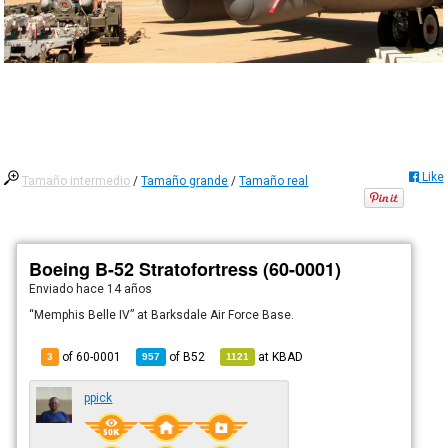
Like
Tamaño intermedio
/
Tamaño grande
/
Tamaño real
Boeing B-52 Stratofortress (60-0001)
Enviado
hace 14 años
“Memphis Belle IV” at Barksdale Air Force Base.
of 60-0001
of
B52
at
KBAD
3
957
1121
ppick