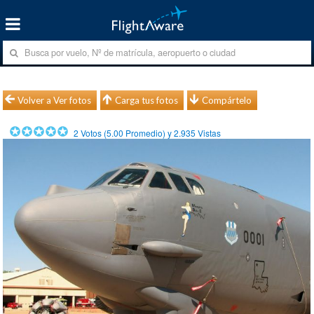
Volver a Ver fotos
Carga tus fotos
Compártelo
2
Votos (
5.00
Promedio) y
2.935
Vistas