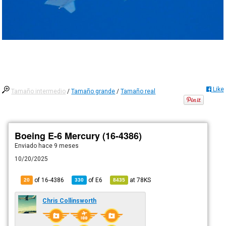
Like
Tamaño intermedio
/
Tamaño grande
/
Tamaño real
Boeing E-6 Mercury (16-4386)
Enviado
hace 9 meses
10/20/2025
of 16-4386
of
E6
at
78KS
20
330
8435
Chris Collinsworth