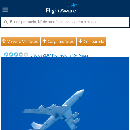
Volver a Ver fotos
Carga tus fotos
Compártelo
3
Votos (
3.67
Promedio) y
154
Vistas