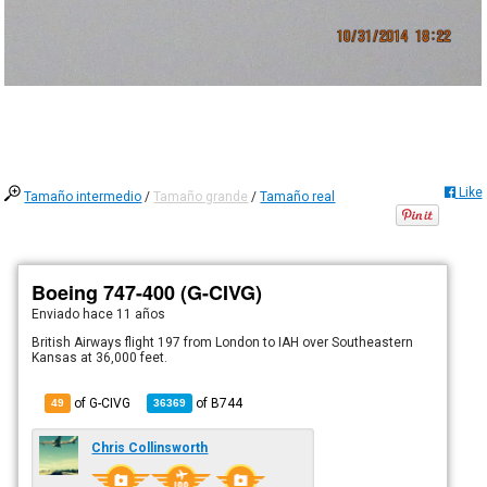
Like
Tamaño intermedio
/
Tamaño grande
/
Tamaño real
Boeing 747-400 (G-CIVG)
Enviado
hace 11 años
British Airways flight 197 from London to IAH over Southeastern
Kansas at 36,000 feet.
of G-CIVG
of
B744
49
36369
Chris Collinsworth