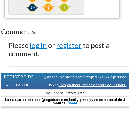
Comments
Please
log in
or
register
to post a
comment.
REGISTRO DE
¿Deseas un historial completo para G-CIVG a partir de
ACTIVIDAD
1998?
Compra ahora. Recíbelo dentro de una hora.
No Recent History Data
Los usuarios básicos (¡registrarse es fácil y gratis!) ven un historial de 3
months.
Únete