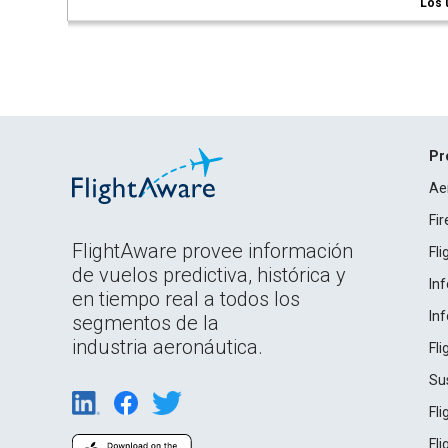
Los 
Pr
Ae
Fi
FlightAware provee información
Fl
de vuelos predictiva, histórica y
In
en tiempo real a todos los
In
segmentos de la
industria aeronáutica.
Fl
Su
Fl
Fl