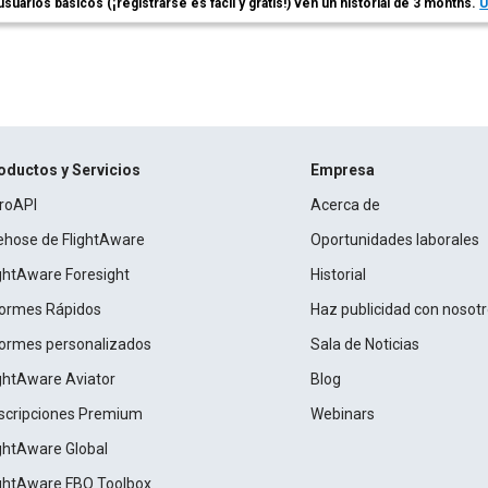
usuarios básicos (¡registrarse es fácil y gratis!) ven un historial de 3 months.
Ú
oductos y Servicios
Empresa
roAPI
Acerca de
rehose de FlightAware
Oportunidades laborales
ightAware Foresight
Historial
formes Rápidos
Haz publicidad con nosot
formes personalizados
Sala de Noticias
ightAware Aviator
Blog
scripciones Premium
Webinars
ightAware Global
ightAware FBO Toolbox