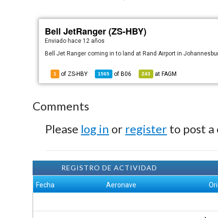
Bell JetRanger (ZS-HBY)
Enviado
hace 12 años
Bell Jet Ranger coming in to land at Rand Airport in Johannesbur
of ZS-HBY
of
B06
at
FAGM
1
1565
243
Comments
Please
log in
or
register
to post a
REGISTRO DE ACTIVIDAD
Fecha
Aeronave
Or