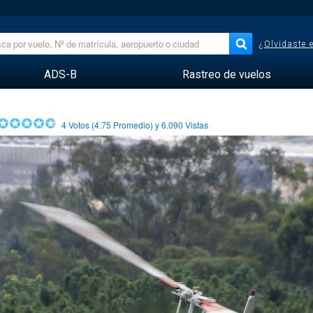
¿Olvidaste 
ADS-B
Rastreo de vuelos
4
Votos (
4.75
Promedio) y
6.090
Vistas