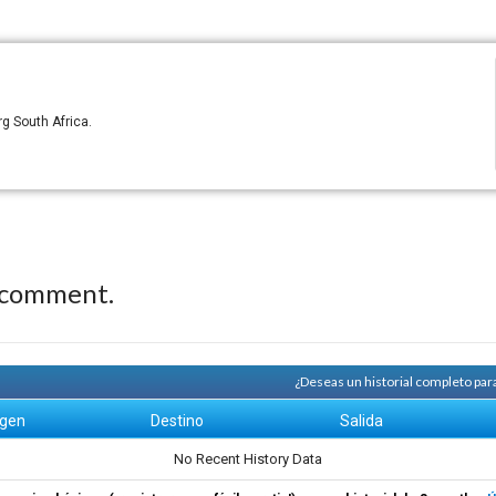
g South Africa.
 comment.
¿Deseas un historial completo par
igen
Destino
Salida
No Recent History Data