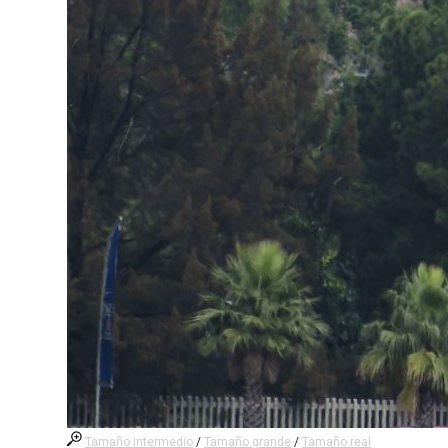
Tamaño intermedio
/
Tamaño grande
/
Tamaño real