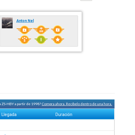
Anton Nel
a ZS-HBY a partir de 1998?
Compra ahora. Recíbelo dentro de una hora.
Llegada
Duración