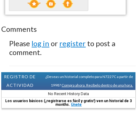
Comments
Please
log in
or
register
to post a
comment.
REGISTRO DE
¿Deseas un historial completo para N7227C a partir de
ACTIVIDAD
1998?
Compra ahora. Recíbelo dentro de una hora.
No Recent History Data
Los usuarios básicos (¡registrarse es fácil y gratis!) ven un historial de 3
months.
Únete