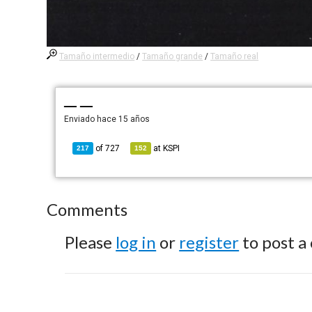
Tamaño intermedio
/
Tamaño grande
/
Tamaño real
— —
Enviado
hace 15 años
of
727
at
KSPI
217
152
Comments
Please
log in
or
register
to post a