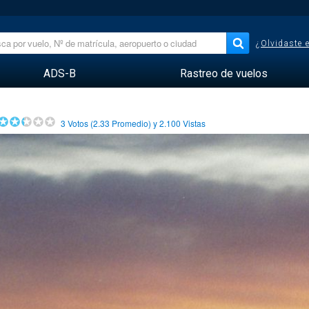
¿Olvidaste 
ADS-B
Rastreo de vuelos
3
Votos (
2.33
Promedio) y
2.100
Vistas