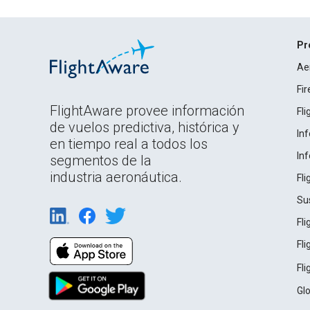
Pr
Ae
Fi
FlightAware provee información
Fl
de vuelos predictiva, histórica y
In
en tiempo real a todos los
In
segmentos de la
industria aeronáutica.
Fl
Su
Fl
Fl
Fl
Gl