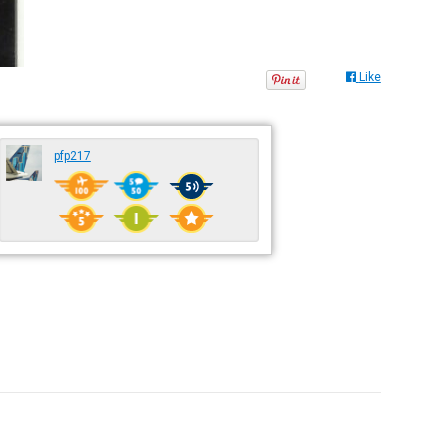
Like
pfp217