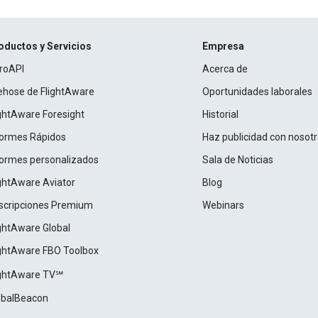
oductos y Servicios
Empresa
roAPI
Acerca de
rehose de FlightAware
Oportunidades laborales
ightAware Foresight
Historial
formes Rápidos
Haz publicidad con nosot
formes personalizados
Sala de Noticias
ightAware Aviator
Blog
scripciones Premium
Webinars
ightAware Global
ightAware FBO Toolbox
ightAware TV℠
obalBeacon