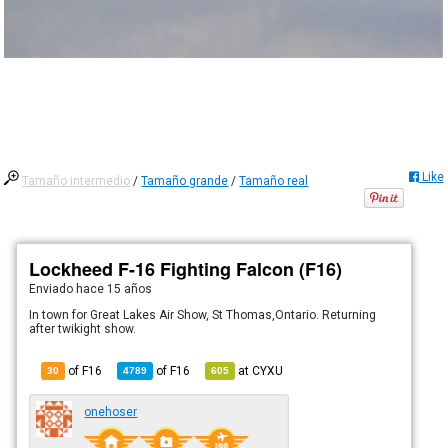
Like
Tamaño intermedio
/
Tamaño grande
/
Tamaño real
Lockheed F-16 Fighting Falcon (F16)
Enviado
hace 15 años
In town for Great Lakes Air Show, St Thomas,Ontario. Returning
after twikight show.
of F16
of
F16
at
CYXU
30
4789
605
onehoser