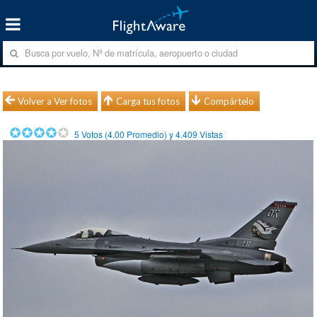
Volver a Ver fotos
Carga tus fotos
Compártelo
5
Votos (
4.00
Promedio) y
4.409
Vistas