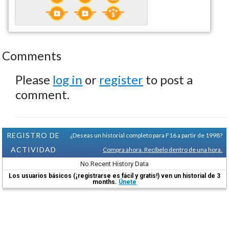
Comments
Please
log in
or
register
to post a
comment.
REGISTRO DE
¿Deseas un historial completo para F16 a partir de 1998?
ACTIVIDAD
Compra ahora. Recíbelo dentro de una hora.
No Recent History Data
Los usuarios básicos (¡registrarse es fácil y gratis!) ven un historial de 3
months.
Únete