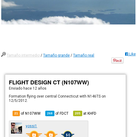
Like
Tamaño intermedio
/
Tamaño grande
/
Tamaño real
FLIGHT DESIGN CT (N107WW)
Enviado
hace 12 años
Formation flying over central Connecticut with N146TS on
12/5/2012.
of N107WW
of
FDCT
at
KHFD
21
268
205
yossi1