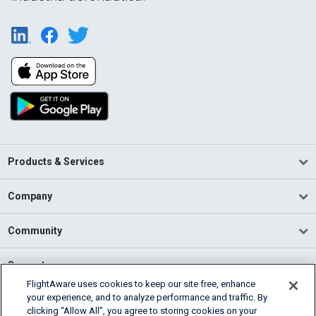
Products & Services
Company
Community
Support
FlightAware uses cookies to keep our site free, enhance
your experience, and to analyze performance and traffic. By
English (USA)
clicking “Allow All”, you agree to storing cookies on your
2026 FlightAware