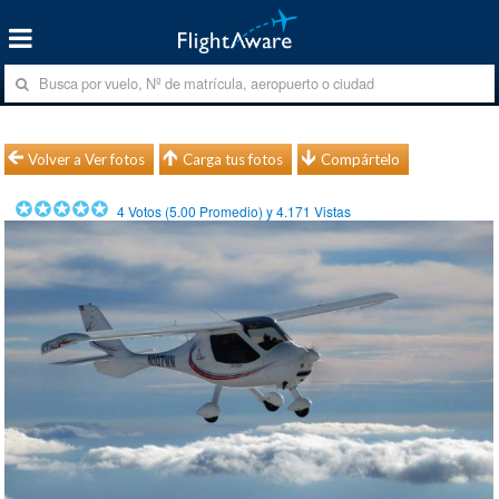
Volver a Ver fotos
Carga tus fotos
Compártelo
4
Votos (
5.00
Promedio) y
4.171
Vistas