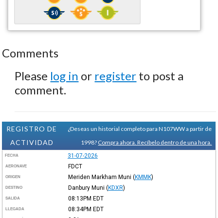
Comments
Please
log in
or
register
to post a
comment.
REGISTRO DE
¿Deseas un historial completo para N107WW a partir de
ACTIVIDAD
1998?
Compra ahora. Recíbelo dentro de una hora.
31-07-2026
FECHA
FDCT
AERONAVE
Meriden Markham Muni
(
KMMK
)
ORIGEN
Danbury Muni
(
KDXR
)
DESTINO
08:13PM
EDT
SALIDA
08:34PM
EDT
LLEGADA