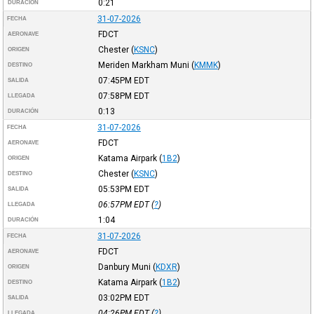
0:21
DURACIÓN
31-07-2026
FECHA
FDCT
AERONAVE
Chester
(
KSNC
)
ORIGEN
Meriden Markham Muni
(
KMMK
)
DESTINO
07:45PM
EDT
SALIDA
07:58PM
EDT
LLEGADA
0:13
DURACIÓN
31-07-2026
FECHA
FDCT
AERONAVE
Katama Airpark
(
1B2
)
ORIGEN
Chester
(
KSNC
)
DESTINO
05:53PM
EDT
SALIDA
06:57PM
EDT
(
?
)
LLEGADA
1:04
DURACIÓN
31-07-2026
FECHA
FDCT
AERONAVE
Danbury Muni
(
KDXR
)
ORIGEN
Katama Airpark
(
1B2
)
DESTINO
03:02PM
EDT
SALIDA
04:26PM
EDT
(
?
)
LLEGADA