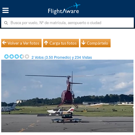
Volver a Ver fotos
Carga tus fotos
Compártelo
2
Votos (
3.50
Promedio) y
234
Vistas