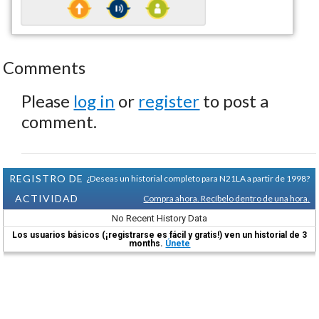
Comments
Please
log in
or
register
to post a
comment.
REGISTRO DE
¿Deseas un historial completo para N21LA a partir de 1998?
ACTIVIDAD
Compra ahora. Recíbelo dentro de una hora.
No Recent History Data
Los usuarios básicos (¡registrarse es fácil y gratis!) ven un historial de 3
months.
Únete