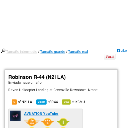
Like
Tamaño intermedio
/
Tamaño grande
/
Tamaño real
Robinson R-44 (N21LA)
Enviado
hace un año
Raven Helicopter Landing at Greenville Downtown Airport
of N21LA
of
R44
at
KGMU
6
2450
704
AVNATION YouTube