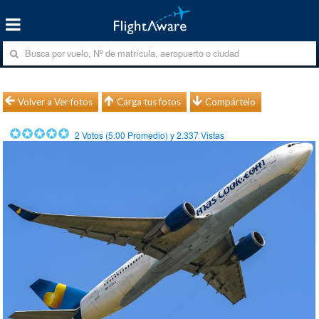
Volver a Ver fotos
Carga tus fotos
Compártelo
2
Votos (
5.00
Promedio) y
2.337
Vistas