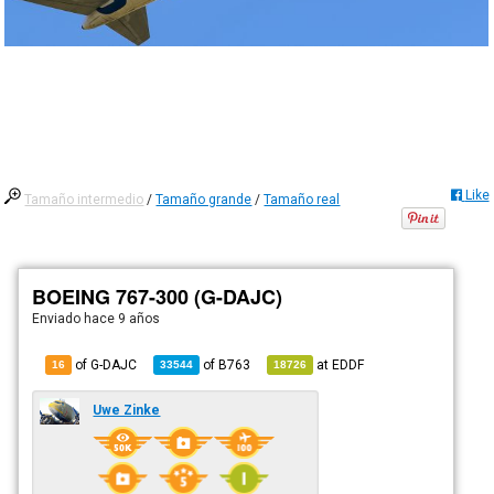
Like
Tamaño intermedio
/
Tamaño grande
/
Tamaño real
BOEING 767-300 (G-DAJC)
Enviado
hace 9 años
of G-DAJC
of
B763
at
EDDF
16
33544
18726
Uwe Zinke