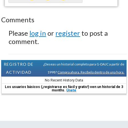
Comments
Please
log in
or
register
to post a
comment.
REGISTRO DE
¿Deseas un historial completo para G-DAJC a partir de
ACTIVIDAD
1998?
Compra ahora. Recíbelo dentro de una hora.
No Recent History Data
Los usuarios básicos (¡registrarse es fácil y gratis!) ven un historial de 3
months.
Únete