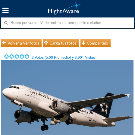
Volver a Ver fotos
Carga tus fotos
Compártelo
2
Votos (
5.00
Promedio) y
3.901
Vistas