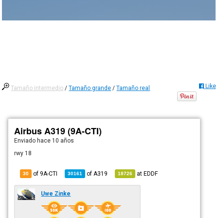
Like
Tamaño intermedio
/
Tamaño grande
/
Tamaño real
Airbus A319 (9A-CTI)
Enviado
hace 10 años
rwy 18
of 9A-CTI
of
A319
at
EDDF
30
30161
18726
Uwe Zinke