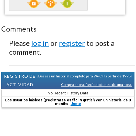
Comments
Please
log in
or
register
to post a
comment.
REGISTRO DE
¿Deseas un historial completo para 9A-CTI a partir de 1998?
ACTIVIDAD
Compra ahora. Recíbelo dentro de una hora.
No Recent History Data
Los usuarios básicos (¡registrarse es fácil y gratis!) ven un historial de 3
months.
Únete