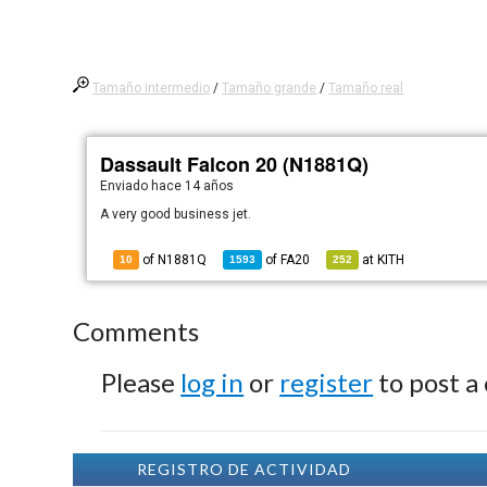
Tamaño intermedio
/
Tamaño grande
/
Tamaño real
Dassault Falcon 20 (N1881Q)
Enviado
hace 14 años
A very good business jet.
of N1881Q
of
FA20
at
KITH
10
1593
252
Comments
Please
log in
or
register
to post a
REGISTRO DE ACTIVIDAD