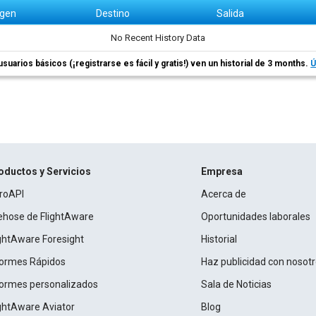
igen
Destino
Salida
No Recent History Data
usuarios básicos (¡registrarse es fácil y gratis!) ven un historial de 3 months.
Ú
oductos y Servicios
Empresa
roAPI
Acerca de
rehose de FlightAware
Oportunidades laborales
ightAware Foresight
Historial
formes Rápidos
Haz publicidad con nosot
formes personalizados
Sala de Noticias
ightAware Aviator
Blog