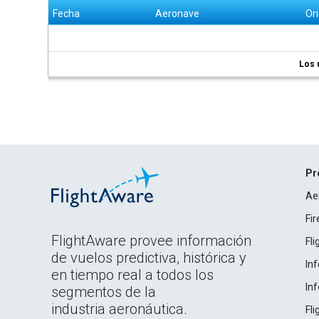
Fecha
Aeronave
Or
Los 
Pr
Ae
Fi
FlightAware provee información
Fl
de vuelos predictiva, histórica y
In
en tiempo real a todos los
In
segmentos de la
industria aeronáutica.
Fl