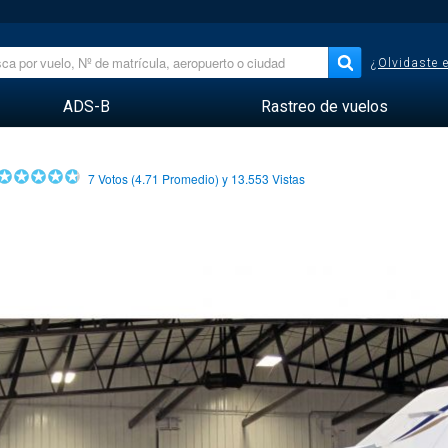
¿Olvidaste 
ADS-B
Rastreo de vuelos
7
Votos (
4.71
Promedio) y
13.553
Vistas