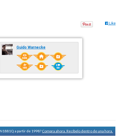
Like
Guido Warnecke
a N1881Q a partir de 1998?
Compra ahora. Recíbelo dentro de una hora.