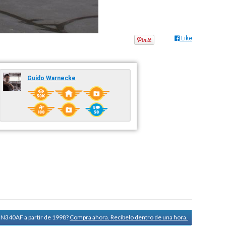
Like
Guido Warnecke
a N340AF a partir de 1998?
Compra ahora. Recíbelo dentro de una hora.