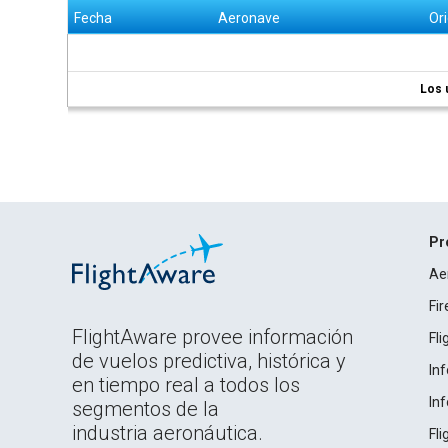
Fecha
Aeronave
Or
Los 
Pr
Ae
Fi
FlightAware provee información
Fl
de vuelos predictiva, histórica y
In
en tiempo real a todos los
In
segmentos de la
industria aeronáutica.
Fl