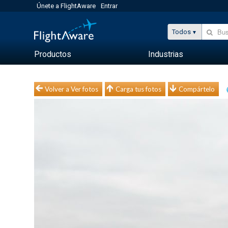
Únete a FlightAware
Entrar
Todos
Productos
Industrias
Volver a Ver fotos
Carga tus fotos
Compártelo