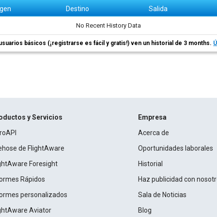
igen
Destino
Salida
No Recent History Data
usuarios básicos (¡registrarse es fácil y gratis!) ven un historial de 3 months.
Ú
oductos y Servicios
Empresa
roAPI
Acerca de
rehose de FlightAware
Oportunidades laborales
ightAware Foresight
Historial
formes Rápidos
Haz publicidad con nosot
formes personalizados
Sala de Noticias
ightAware Aviator
Blog