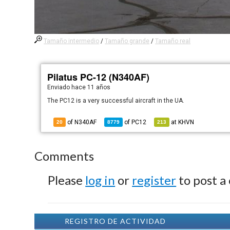
Tamaño intermedio
/
Tamaño grande
/
Tamaño real
Pilatus PC-12 (N340AF)
Enviado
hace 11 años
The PC12 is a very successful aircraft in the UA.
of N340AF
of
PC12
at
KHVN
20
8779
213
Comments
Please
log in
or
register
to post a
REGISTRO DE ACTIVIDAD