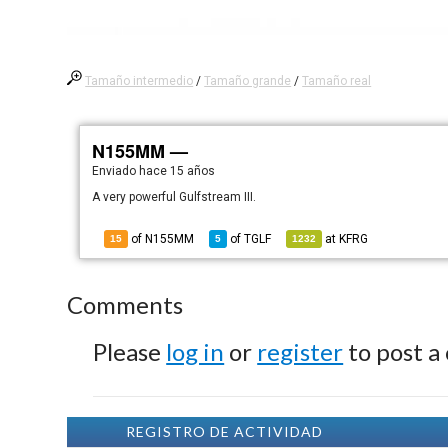
Tamaño intermedio
/
Tamaño grande
/
Tamaño real
N155MM —
Enviado
hace 15 años
A very powerful Gulfstream III.
of N155MM
of
TGLF
at
KFRG
15
5
1232
Comments
Please
log in
or
register
to post a
REGISTRO DE ACTIVIDAD