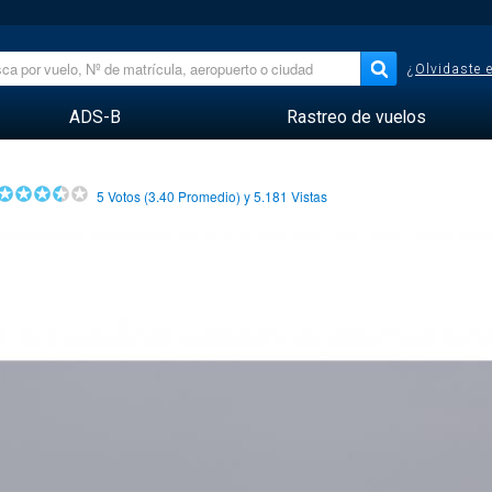
¿Olvidaste 
ADS-B
Rastreo de vuelos
5
Votos (
3.40
Promedio) y
5.181
Vistas