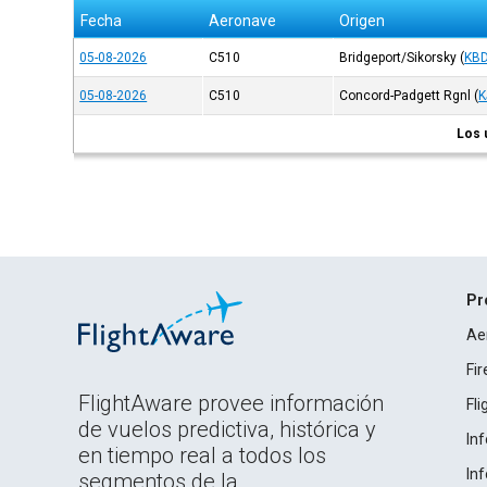
Fecha
Aeronave
Origen
05-08-2026
C510
Bridgeport/Sikorsky
(
KB
05-08-2026
C510
Concord-Padgett Rgnl
(
K
Los 
Pr
Ae
Fi
FlightAware provee información
Fl
de vuelos predictiva, histórica y
In
en tiempo real a todos los
In
segmentos de la