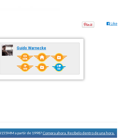
Like
Guido Warnecke
 N155MM a partir de 1998?
Compra ahora. Recíbelo dentro de una hora.