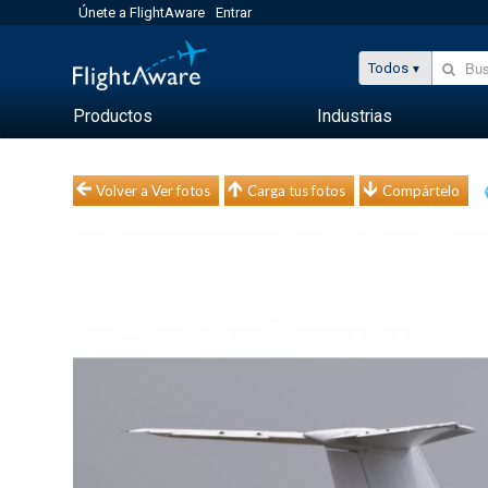
Únete a FlightAware
Entrar
Todos
Productos
Industrias
Volver a Ver fotos
Carga tus fotos
Compártelo