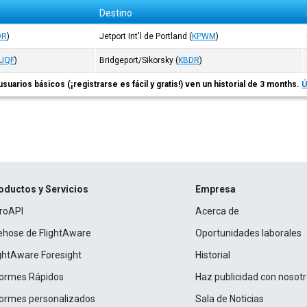
Destino
DR
)
Jetport Int'l de Portland
(
KPWM
)
JQF
)
Bridgeport/Sikorsky
(
KBDR
)
usuarios básicos (¡registrarse es fácil y gratis!) ven un historial de 3 months.
Ú
oductos y Servicios
Empresa
roAPI
Acerca de
rehose de FlightAware
Oportunidades laborales
ightAware Foresight
Historial
formes Rápidos
Haz publicidad con nosot
formes personalizados
Sala de Noticias