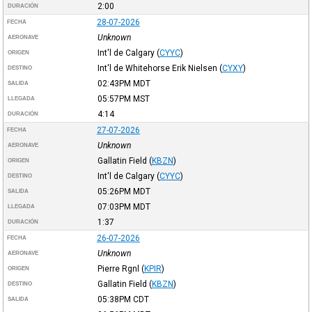
2:00
DURACIÓN
28-07-2026
FECHA
Unknown
AERONAVE
Int'l de Calgary
(
CYYC
)
ORIGEN
Int'l de Whitehorse Erik Nielsen
(
CYXY
)
DESTINO
02:43PM
MDT
SALIDA
05:57PM
MST
LLEGADA
4:14
DURACIÓN
27-07-2026
FECHA
Unknown
AERONAVE
Gallatin Field
(
KBZN
)
ORIGEN
Int'l de Calgary
(
CYYC
)
DESTINO
05:26PM
MDT
SALIDA
07:03PM
MDT
LLEGADA
1:37
DURACIÓN
26-07-2026
FECHA
Unknown
AERONAVE
Pierre Rgnl
(
KPIR
)
ORIGEN
Gallatin Field
(
KBZN
)
DESTINO
05:38PM
CDT
SALIDA