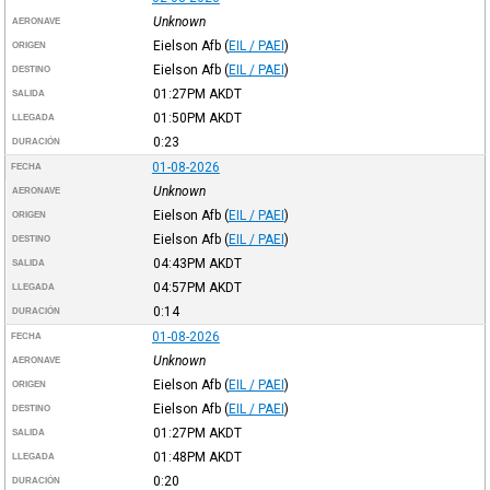
Unknown
AERONAVE
Eielson Afb
(
EIL / PAEI
)
ORIGEN
Eielson Afb
(
EIL / PAEI
)
DESTINO
01:27PM
AKDT
SALIDA
01:50PM
AKDT
LLEGADA
0:23
DURACIÓN
01-08-2026
FECHA
Unknown
AERONAVE
Eielson Afb
(
EIL / PAEI
)
ORIGEN
Eielson Afb
(
EIL / PAEI
)
DESTINO
04:43PM
AKDT
SALIDA
04:57PM
AKDT
LLEGADA
0:14
DURACIÓN
01-08-2026
FECHA
Unknown
AERONAVE
Eielson Afb
(
EIL / PAEI
)
ORIGEN
Eielson Afb
(
EIL / PAEI
)
DESTINO
01:27PM
AKDT
SALIDA
01:48PM
AKDT
LLEGADA
0:20
DURACIÓN