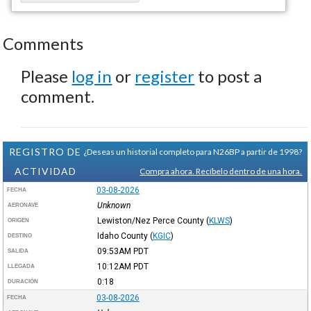
Comments
Please
log in
or
register
to post a
comment.
REGISTRO DE
¿Deseas un historial completo para N26BP a partir de 1998?
ACTIVIDAD
Compra ahora. Recíbelo dentro de una hora.
03-08-2026
FECHA
Unknown
AERONAVE
Lewiston/Nez Perce County
(
KLWS
)
ORIGEN
Idaho County
(
KGIC
)
DESTINO
09:53AM
PDT
SALIDA
10:12AM
PDT
LLEGADA
0:18
DURACIÓN
03-08-2026
FECHA