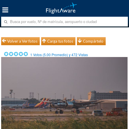
Volver a Ver fotos
Carga tus fotos
Compártelo
1
Votos (
5.00
Promedio) y
472
Vistas