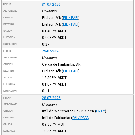
31-07-2026
FECHA
Unknown
AERONAVE
Eielson Afb
(
EIL / PAEI
)
ORIGEN
Eielson Afb
(
EIL / PAEI
)
DESTINO
01:40PM
AKDT
SALIDA
02:08PM
AKDT
LLEGADA
0:27
DURACIÓN
29-07-2026
FECHA
Unknown
AERONAVE
Cerca de Fairbanks, AK
ORIGEN
Eielson Afb
(
EIL / PAEI
)
DESTINO
12:56PM
AKDT
SALIDA
01:07PM
AKDT
LLEGADA
0:11
DURACIÓN
28-07-2026
FECHA
Unknown
AERONAVE
Int'l de Whitehorse Erik Nielsen
(
CYXY
)
ORIGEN
Int'l de Fairbanks
(
FAI / PAFA
)
DESTINO
09:35PM
MST
SALIDA
10:36PM
AKDT
LLEGADA