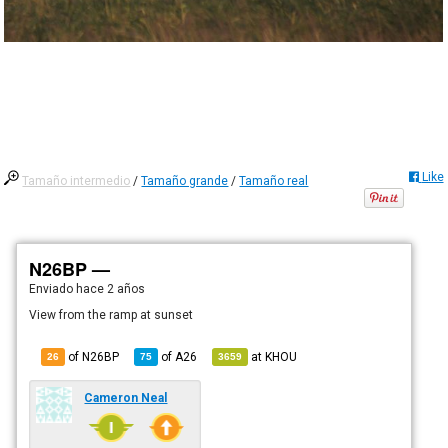
Like
Tamaño intermedio
/
Tamaño grande
/
Tamaño real
N26BP —
Enviado
hace 2 años
View from the ramp at sunset
of N26BP
of
A26
at
KHOU
26
75
3659
Cameron Neal