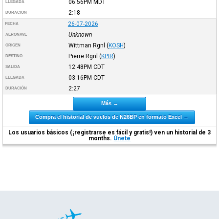
06:56PM
MDT
LLEGADA
2:18
DURACIÓN
26-07-2026
FECHA
Unknown
AERONAVE
Wittman Rgnl
(
KOSH
)
ORIGEN
Pierre Rgnl
(
KPIR
)
DESTINO
12:48PM
CDT
SALIDA
03:16PM
CDT
LLEGADA
2:27
DURACIÓN
Más →
Compra el historial de vuelos de N26BP en formato Excel →
Los usuarios básicos (¡registrarse es fácil y gratis!) ven un historial de 3
months.
Únete