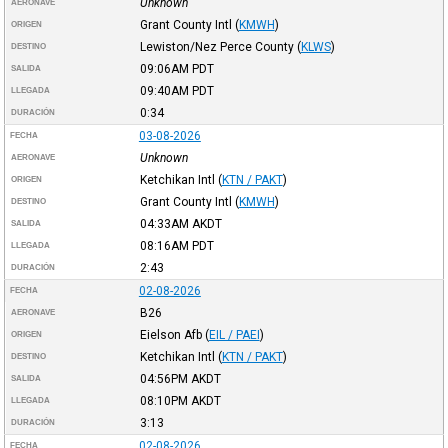
Unknown
AERONAVE
Grant County Intl
(
KMWH
)
ORIGEN
Lewiston/Nez Perce County
(
KLWS
)
DESTINO
09:06AM
PDT
SALIDA
09:40AM
PDT
LLEGADA
0:34
DURACIÓN
03-08-2026
FECHA
Unknown
AERONAVE
Ketchikan Intl
(
KTN / PAKT
)
ORIGEN
Grant County Intl
(
KMWH
)
DESTINO
04:33AM
AKDT
SALIDA
08:16AM
PDT
LLEGADA
2:43
DURACIÓN
02-08-2026
FECHA
B26
AERONAVE
Eielson Afb
(
EIL / PAEI
)
ORIGEN
Ketchikan Intl
(
KTN / PAKT
)
DESTINO
04:56PM
AKDT
SALIDA
08:10PM
AKDT
LLEGADA
3:13
DURACIÓN
02-08-2026
FECHA