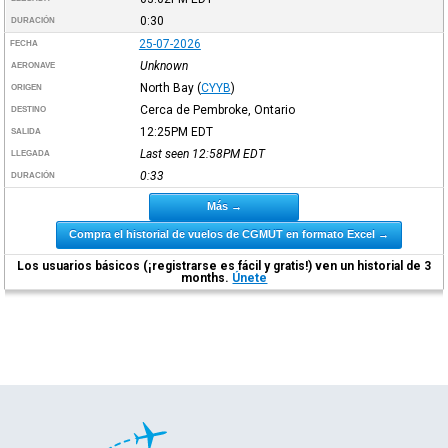
0:30
DURACIÓN
25-07-2026
FECHA
Unknown
AERONAVE
North Bay
(
CYYB
)
ORIGEN
Cerca de Pembroke, Ontario
DESTINO
12:25PM
EDT
SALIDA
Last seen 12:58PM
EDT
LLEGADA
0:33
DURACIÓN
Más →
Compra el historial de vuelos de CGMUT en formato Excel →
Los usuarios básicos (¡registrarse es fácil y gratis!) ven un historial de 3
months.
Únete