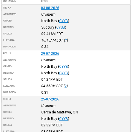
0:33
DURACIÓN
03-08-2026
FECHA
Unknown
AERONAVE
North Bay
(
CYYB
)
ORIGEN
Sudbury
(
CYSB
)
DESTINO
09:41AM
EDT
SALIDA
10:15AM
EDT
(
?
)
LLEGADA
0:34
DURACIÓN
29-07-2026
FECHA
Unknown
AERONAVE
North Bay
(
CYYB
)
ORIGEN
North Bay
(
CYYB
)
DESTINO
04:24PM
EDT
SALIDA
04:55PM
EDT
(
?
)
LLEGADA
0:31
DURACIÓN
25-07-2026
FECHA
Unknown
AERONAVE
Cerca de Mattawa, ON
ORIGEN
North Bay
(
CYYB
)
DESTINO
02:32PM
EDT
SALIDA
03:02PM
EDT
LLEGADA