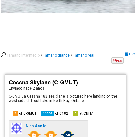
Like
Tamaño intermedio
/
Tamaño grande
/
Tamaño real
Cessna Skylane (C-GMUT)
Enviado
hace 2 años
C-GMUT, a Cessna 182 sea plane is pictured here landing on the
west side of Trout Lake in North Bay, Ontario.
of C-GMUT
of
C182
at
CNH7
2
13054
5
Nico Anello