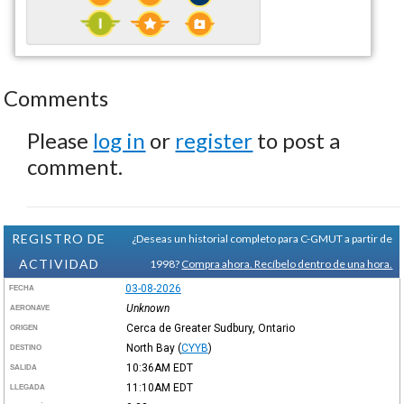
Comments
Please
log in
or
register
to post a
comment.
REGISTRO DE
¿Deseas un historial completo para C-GMUT a partir de
ACTIVIDAD
1998?
Compra ahora. Recíbelo dentro de una hora.
03-08-2026
FECHA
Unknown
AERONAVE
Cerca de Greater Sudbury, Ontario
ORIGEN
North Bay
(
CYYB
)
DESTINO
10:36AM
EDT
SALIDA
11:10AM
EDT
LLEGADA