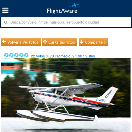
Volver a Ver fotos
Carga tus fotos
Compártelo
22
Votos (
4.73
Promedio) y
1.907
Vistas