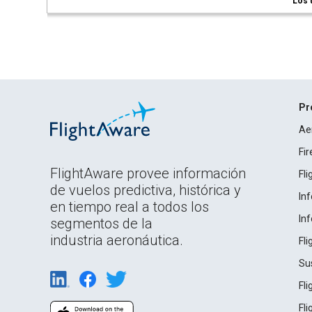
Los 
Pr
Ae
Fi
FlightAware provee información
Fl
de vuelos predictiva, histórica y
In
en tiempo real a todos los
In
segmentos de la
industria aeronáutica.
Fl
Su
Fl
Fl