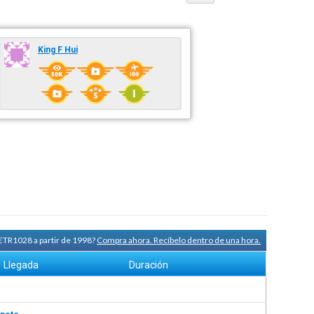
King F Hui
 ETR1028 a partir de 1998?
Compra ahora. Recíbelo dentro de una hora.
Llegada
Duración