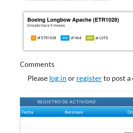
Boeing Longbow Apache (ETR1028)
Enviado
hace 9 meses
of ETR1028
of
H64
at
LGTG
7
233
255
Comments
Please
log in
or
register
to post a
REGISTRO DE ACTIVIDAD
Fecha
Aeronave
Or