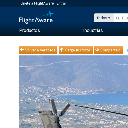
Únete a FlightAware
Entrar
Todos
Productos
Industrias
Volver a Ver fotos
Carga tus fotos
Compártelo