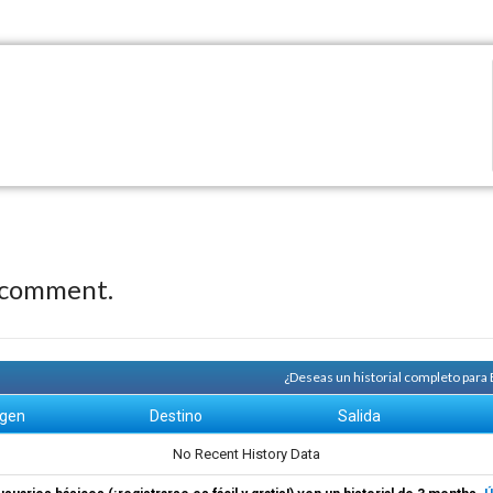
 comment.
¿Deseas un historial completo para
igen
Destino
Salida
No Recent History Data