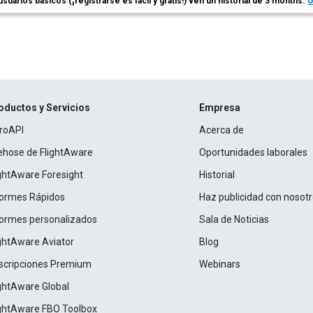
usuarios básicos (¡registrarse es fácil y gratis!) ven un historial de 3 months.
Ú
oductos y Servicios
Empresa
roAPI
Acerca de
rehose de FlightAware
Oportunidades laborales
ightAware Foresight
Historial
formes Rápidos
Haz publicidad con nosot
formes personalizados
Sala de Noticias
ightAware Aviator
Blog
scripciones Premium
Webinars
ightAware Global
ightAware FBO Toolbox