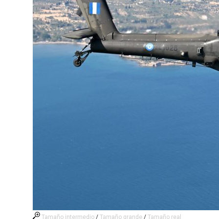
Tamaño intermedio
/
Tamaño grande
/
Tamaño real