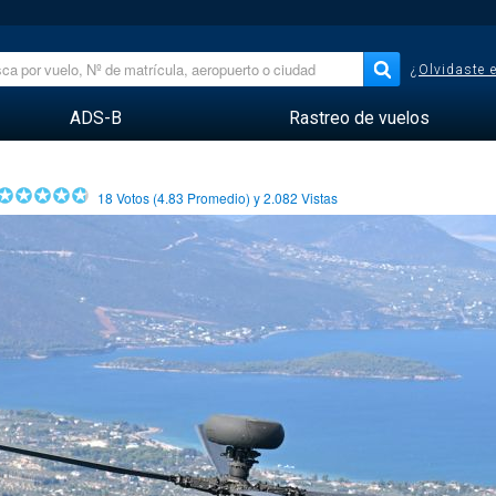
¿Olvidaste 
ADS-B
Rastreo de vuelos
18
Votos (
4.83
Promedio) y
2.082
Vistas