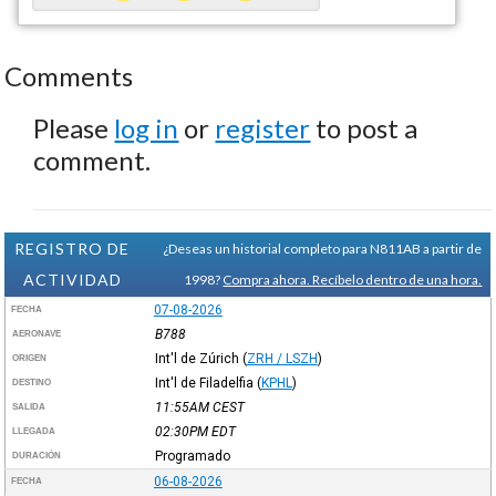
Comments
Please
log in
or
register
to post a
comment.
REGISTRO DE
¿Deseas un historial completo para N811AB a partir de
ACTIVIDAD
1998?
Compra ahora. Recíbelo dentro de una hora.
07-08-2026
FECHA
B788
AERONAVE
Int'l de Zúrich
(
ZRH / LSZH
)
ORIGEN
Int'l de Filadelfia
(
KPHL
)
DESTINO
11:55AM
CEST
SALIDA
02:30PM
EDT
LLEGADA
Programado
DURACIÓN
06-08-2026
FECHA