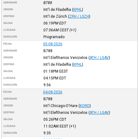
B788
AERONAVE
Int'l de Filadelfia
(
KPHL
)
ORIGEN
Int'l de Zúrich
(
ZRH / LSZH
)
DESTINO
06:19PM
EDT
SALIDA
07:36AM
CEST
(+1)
LLEGADA
Programado
DURACIÓN
05-08-2026
FECHA
B788
AERONAVE
Int'l Eleftherios Venizelos
(
ATH / LGAV
)
ORIGEN
Int'l de Filadelfia
(
KPHL
)
DESTINO
01:18PM
EEST
SALIDA
04:15PM
EDT
LLEGADA
9:56
DURACIÓN
04-08-2026
FECHA
B788
AERONAVE
Int'l Chicago-O'Hare
(
KORD
)
ORIGEN
Int'l Eleftherios Venizelos
(
ATH / LGAV
)
DESTINO
05:26PM
CDT
SALIDA
11:02AM
EEST
(+1)
LLEGADA
9:35
DURACIÓN