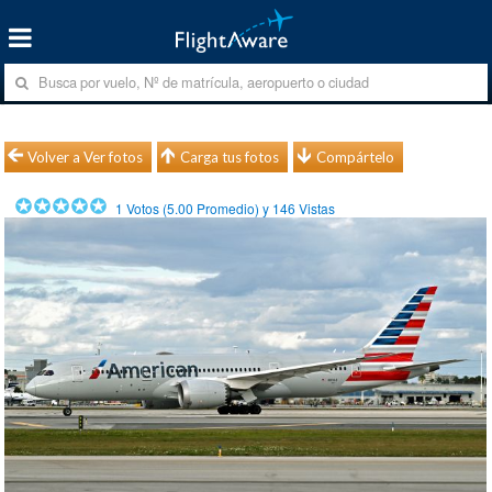
Volver a Ver fotos
Carga tus fotos
Compártelo
1
Votos (
5.00
Promedio) y
146
Vistas