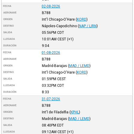
02-08-2026
FECHA
B788
AERONAVE
Int'l Chicago-O'Hare
(
KORD
)
ORIGEN
Nápoles-Capodichino
(
NAP / LIRN
)
DESTINO
05:56PM
CDT
SALIDA
10:01AM
CEST
(+1)
LLEGADA
9:04
DURACIÓN
01-08-2026
FECHA
B788
AERONAVE
Madrid-Barajas
(
MAD / LEMD
)
ORIGEN
Int'l Chicago-O'Hare
(
KORD
)
DESTINO
01:59PM
CEST
SALIDA
03:32PM
CDT
LLEGADA
8:33
DURACIÓN
31-07-2026
FECHA
B788
AERONAVE
Int'l de Filadelfia
(
KPHL
)
ORIGEN
Madrid-Barajas
(
MAD / LEMD
)
DESTINO
08:40PM
EDT
SALIDA
09:12AM
CEST
(+1)
LLEGADA