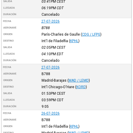
03:41PM
CEST
SALIDA
06:19PM
CDT
LLEGADA
Cancelado
DURACIÓN
27-07-2026
FECHA
B788
AERONAVE
París-Charles de Gaulle
(
CDG / LFPG
)
ORIGEN
Int'l de Filadelfia
(
KPHL
)
DESTINO
02:05PM
CEST
SALIDA
04:10PM
EDT
LLEGADA
Cancelado
DURACIÓN
27-07-2026
FECHA
B788
AERONAVE
Madrid-Barajas
(
MAD / LEMD
)
ORIGEN
Int'l Chicago-O'Hare
(
KORD
)
DESTINO
01:53PM
CEST
SALIDA
03:59PM
CDT
LLEGADA
9:05
DURACIÓN
26-07-2026
FECHA
B788
AERONAVE
Int'l de Filadelfia
(
KPHL
)
ORIGEN
Madrid-Barajas
(
MAD / LEMD
)
DESTINO