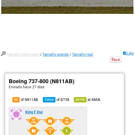
Like
Tamaño intermedio
/
Tamaño grande
/
Tamaño real
Boeing 737-800 (N811AB)
Enviado
hace 27 días
of N811AB
of
B738
at
KMIA
55
71614
25745
King F Hui