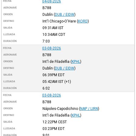
04-08-2026
FECHA
B788
AERONAVE
Dublín
(
DUB / EIDW
)
ORIGEN
Int'l Chicago-O'Hare
(
KORD
)
DESTINO
09:31AM
IST
SALIDA
10:34AM
CDT
LLEGADA
7:03
DURACIÓN
03-08-2026
FECHA
B788
AERONAVE
Int'l de Filadelfia
(
KPHL
)
ORIGEN
Dublín
(
DUB / EIDW
)
DESTINO
06:39PM
EDT
SALIDA
05:42AM
IST
(+1)
LLEGADA
6:02
DURACIÓN
03-08-2026
FECHA
B788
AERONAVE
Nápoles-Capodichino
(
NAP / LIRN
)
ORIGEN
Int'l de Filadelfia
(
KPHL
)
DESTINO
12:22PM
CEST
SALIDA
03:23PM
EDT
LLEGADA
9:01
DURACIÓN