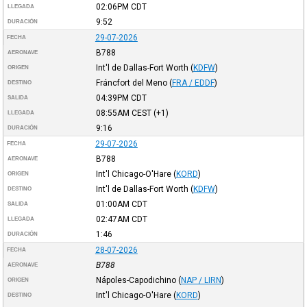
02:06PM
CDT
LLEGADA
9:52
DURACIÓN
29-07-2026
FECHA
B788
AERONAVE
Int'l de Dallas-Fort Worth
(
KDFW
)
ORIGEN
Fráncfort del Meno
(
FRA / EDDF
)
DESTINO
04:39PM
CDT
SALIDA
08:55AM
CEST
(+1)
LLEGADA
9:16
DURACIÓN
29-07-2026
FECHA
B788
AERONAVE
Int'l Chicago-O'Hare
(
KORD
)
ORIGEN
Int'l de Dallas-Fort Worth
(
KDFW
)
DESTINO
01:00AM
CDT
SALIDA
02:47AM
CDT
LLEGADA
1:46
DURACIÓN
28-07-2026
FECHA
B788
AERONAVE
Nápoles-Capodichino
(
NAP / LIRN
)
ORIGEN
Int'l Chicago-O'Hare
(
KORD
)
DESTINO