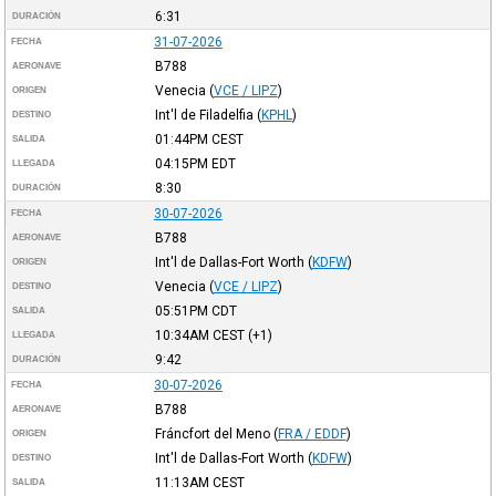
6:31
DURACIÓN
31-07-2026
FECHA
B788
AERONAVE
Venecia
(
VCE / LIPZ
)
ORIGEN
Int'l de Filadelfia
(
KPHL
)
DESTINO
01:44PM
CEST
SALIDA
04:15PM
EDT
LLEGADA
8:30
DURACIÓN
30-07-2026
FECHA
B788
AERONAVE
Int'l de Dallas-Fort Worth
(
KDFW
)
ORIGEN
Venecia
(
VCE / LIPZ
)
DESTINO
05:51PM
CDT
SALIDA
10:34AM
CEST
(+1)
LLEGADA
9:42
DURACIÓN
30-07-2026
FECHA
B788
AERONAVE
Fráncfort del Meno
(
FRA / EDDF
)
ORIGEN
Int'l de Dallas-Fort Worth
(
KDFW
)
DESTINO
11:13AM
CEST
SALIDA