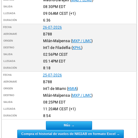
08:30PM
EDT
SALIDA
09:06AM
CEST
(+1)
LLEGADA
6:36
DURACIÓN
26-07-2026
FECHA
B788
AERONAVE
Milán-Malpensa
(
MXP / LIMC
)
ORIGEN
Int'l de Filadelfia
(
KPHL
)
DESTINO
02:56PM
CEST
SALIDA
05:14PM
EDT
LLEGADA
8:18
DURACIÓN
25-07-2026
FECHA
B788
AERONAVE
Int'l de Miami
(
KMIA
)
ORIGEN
Milán-Malpensa
(
MXP / LIMC
)
DESTINO
08:25PM
EDT
SALIDA
11:20AM
CEST
(+1)
LLEGADA
8:54
DURACIÓN
Más →
Compra el historial de vuelos de N811AB en formato Excel →