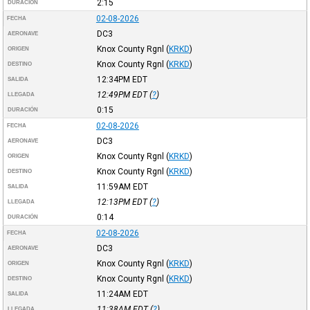
2:15
DURACIÓN
02-08-2026
FECHA
DC3
AERONAVE
Knox County Rgnl
(
KRKD
)
ORIGEN
Knox County Rgnl
(
KRKD
)
DESTINO
12:34PM
EDT
SALIDA
12:49PM
EDT
(
?
)
LLEGADA
0:15
DURACIÓN
02-08-2026
FECHA
DC3
AERONAVE
Knox County Rgnl
(
KRKD
)
ORIGEN
Knox County Rgnl
(
KRKD
)
DESTINO
11:59AM
EDT
SALIDA
12:13PM
EDT
(
?
)
LLEGADA
0:14
DURACIÓN
02-08-2026
FECHA
DC3
AERONAVE
Knox County Rgnl
(
KRKD
)
ORIGEN
Knox County Rgnl
(
KRKD
)
DESTINO
11:24AM
EDT
SALIDA
11:38AM
EDT
(
?
)
LLEGADA