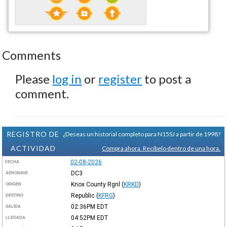
Comments
Please
log in
or
register
to post a
comment.
REGISTRO DE
¿Deseas un historial completo para N15SJ a partir de 1998?
ACTIVIDAD
Compra ahora. Recíbelo dentro de una hora.
02-08-2026
FECHA
DC3
AERONAVE
Knox County Rgnl
(
KRKD
)
ORIGEN
Republic
(
KFRG
)
DESTINO
02:36PM
EDT
SALIDA
04:52PM
EDT
LLEGADA