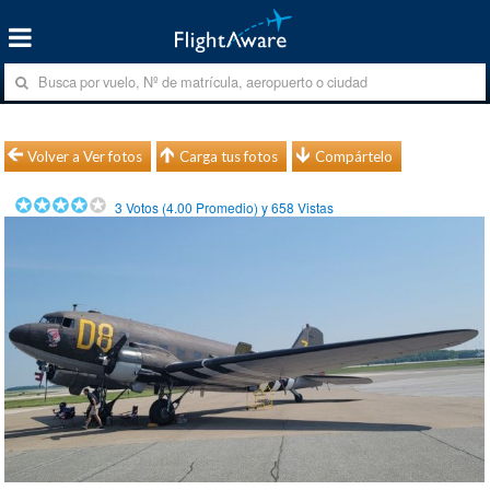
Volver a Ver fotos
Carga tus fotos
Compártelo
3
Votos (
4.00
Promedio) y
658
Vistas