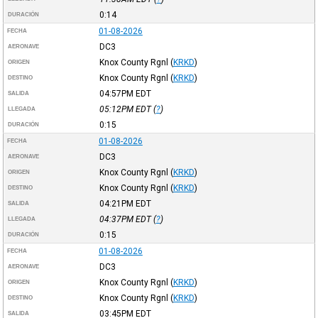
0:14
DURACIÓN
01-08-2026
FECHA
DC3
AERONAVE
Knox County Rgnl
(
KRKD
)
ORIGEN
Knox County Rgnl
(
KRKD
)
DESTINO
04:57PM
EDT
SALIDA
05:12PM
EDT
(
?
)
LLEGADA
0:15
DURACIÓN
01-08-2026
FECHA
DC3
AERONAVE
Knox County Rgnl
(
KRKD
)
ORIGEN
Knox County Rgnl
(
KRKD
)
DESTINO
04:21PM
EDT
SALIDA
04:37PM
EDT
(
?
)
LLEGADA
0:15
DURACIÓN
01-08-2026
FECHA
DC3
AERONAVE
Knox County Rgnl
(
KRKD
)
ORIGEN
Knox County Rgnl
(
KRKD
)
DESTINO
03:45PM
EDT
SALIDA