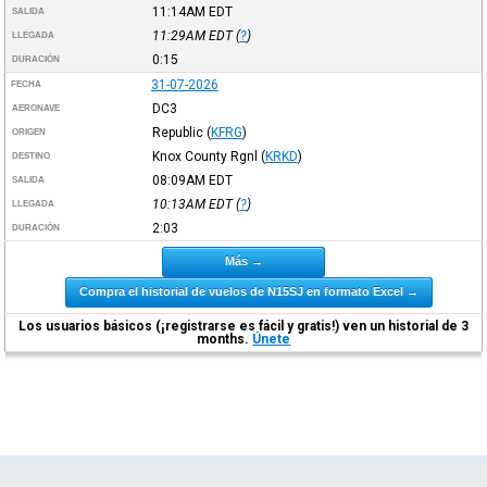
11:14AM
EDT
SALIDA
11:29AM
EDT
(
?
)
LLEGADA
0:15
DURACIÓN
31-07-2026
FECHA
DC3
AERONAVE
Republic
(
KFRG
)
ORIGEN
Knox County Rgnl
(
KRKD
)
DESTINO
08:09AM
EDT
SALIDA
10:13AM
EDT
(
?
)
LLEGADA
2:03
DURACIÓN
Más →
Compra el historial de vuelos de N15SJ en formato Excel →
Los usuarios básicos (¡registrarse es fácil y gratis!) ven un historial de 3
months.
Únete