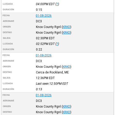
04:00PM
EDT
(
?
)
LLEGADA
0:15
DURACIÓN
01-08-2026
FECHA
DC3
AERONAVE
Knox County Rgnl
(
KRKD
)
ORIGEN
Knox County Rgnl
(
KRKD
)
DESTINO
02:30PM
EDT
SALIDA
02:52PM
EDT
(
?
)
LLEGADA
0:22
DURACIÓN
01-08-2026
FECHA
DC3
AERONAVE
Knox County Rgnl
(
KRKD
)
ORIGEN
Cerca de Rockland, ME
DESTINO
12:36PM
EDT
SALIDA
Last seen 12:50PM
EDT
LLEGADA
0:13
DURACIÓN
01-08-2026
FECHA
DC3
AERONAVE
Knox County Rgnl
(
KRKD
)
ORIGEN
Knox County Rgnl
(
KRKD
)
DESTINO