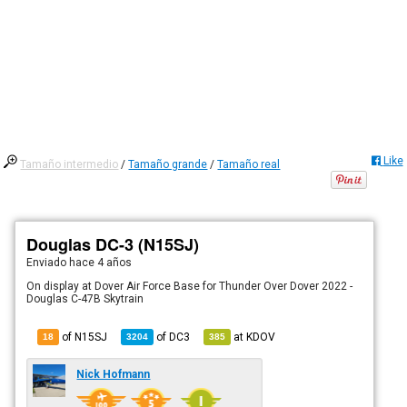
Like
Tamaño intermedio
/
Tamaño grande
/
Tamaño real
Douglas DC-3 (N15SJ)
Enviado
hace 4 años
On display at Dover Air Force Base for Thunder Over Dover 2022 -
Douglas C-47B Skytrain
of N15SJ
of
DC3
at
KDOV
18
3204
385
Nick Hofmann