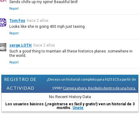
Sends chills up my spine! Beautiful bird!
Report
Tom Fox
hace 2 años
Looks like she is going 400 mph just taxiing .
Report
serge LOTH
hace 2 años
Such a good thing to maintain all these historics planes..somewhere in
the world..
Report
REGISTRO DE
¿Deseas un historial completo para N251CS a partir de
ACTIVIDAD
1998?
Compra ahora. Recíbelo dentro de una hora.
No Recent History Data
Los usuarios básicos (¡registrarse es fácil y gratis!) ven un historial de 3
months.
Únete