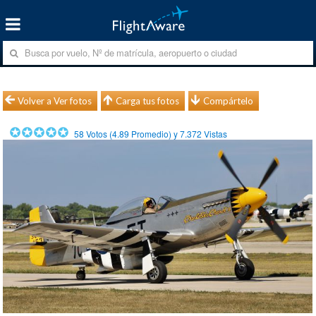
Volver a Ver fotos
Carga tus fotos
Compártelo
58
Votos (
4.89
Promedio) y
7.372
Vistas