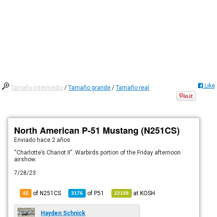
Like
Tamaño intermedio
/
Tamaño grande
/
Tamaño real
North American P-51 Mustang (N251CS)
Enviado
hace 2 años
“Charlotte’s Chariot II”. Warbirds portion of the Friday afternoon
airshow.
7/28/23
of N251CS
of
P51
at
KOSH
42
3176
22158
Hayden Schnick