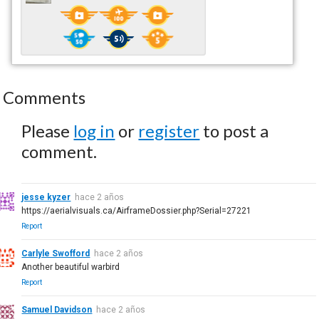
Comments
Please
log in
or
register
to post a
comment.
jesse kyzer
hace 2 años
https://aerialvisuals.ca/AirframeDossier.php?Serial=27221
Report
Carlyle Swofford
hace 2 años
Another beautiful warbird
Report
Samuel Davidson
hace 2 años