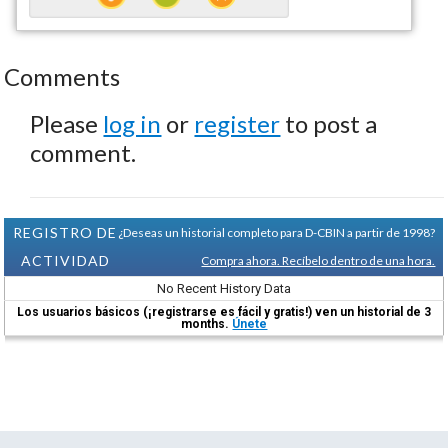
Comments
Please
log in
or
register
to post a
comment.
REGISTRO DE
¿Deseas un historial completo para D-CBIN a partir de 1998?
ACTIVIDAD
Compra ahora. Recíbelo dentro de una hora.
No Recent History Data
Los usuarios básicos (¡registrarse es fácil y gratis!) ven un historial de 3
months.
Únete