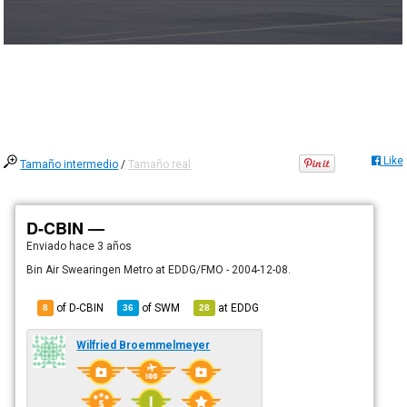
Like
Tamaño intermedio
/
Tamaño real
D-CBIN —
Enviado
hace 3 años
Bin Air Swearingen Metro at EDDG/FMO - 2004-12-08.
of D-CBIN
of
SWM
at
EDDG
8
36
28
Wilfried Broemmelmeyer