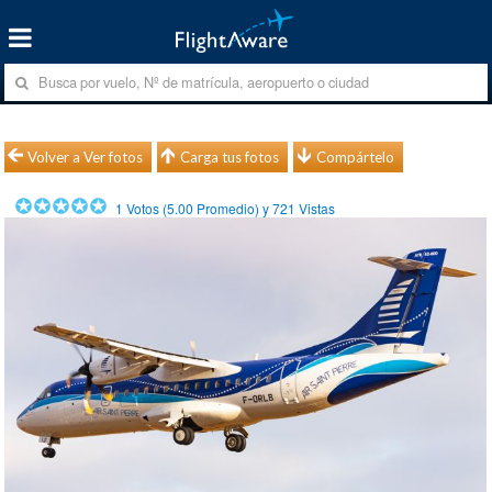
Volver a Ver fotos
Carga tus fotos
Compártelo
1
Votos (
5.00
Promedio) y
721
Vistas