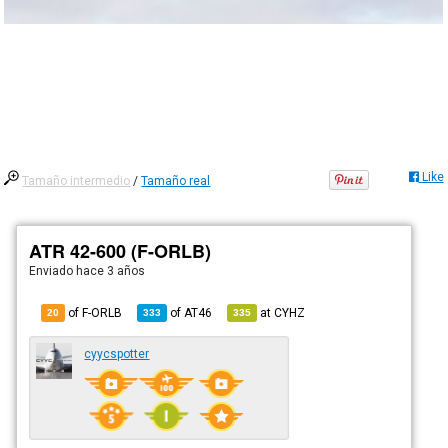
Like
Tamaño intermedio
/
Tamaño real
ATR 42-600 (F-ORLB)
Enviado
hace 3 años
of F-ORLB
of
AT46
at
CYHZ
20
333
335
cyycspotter