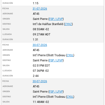
1:15
DURACIÓN
31-07-2026
FECHA
AT45
AERONAVE
Saint Pierre
(
FSP / LFVP
)
ORIGEN
Int'l de Halifax Stanfield
(
CYHZ
)
DESTINO
08:55AM
-02
SALIDA
09:27AM
ADT
LLEGADA
1:31
DURACIÓN
30-07-2026
FECHA
AT45
AERONAVE
Int'l Pierre Elliott Trudeau
(
CYUL
)
ORIGEN
Saint Pierre
(
FSP / LFVP
)
DESTINO
02:51PM
EDT
SALIDA
07:36PM
-02
LLEGADA
2:44
DURACIÓN
30-07-2026
FECHA
AT45
AERONAVE
Saint Pierre
(
FSP / LFVP
)
ORIGEN
Int'l Pierre Elliott Trudeau
(
CYUL
)
DESTINO
11:48AM
-02
SALIDA