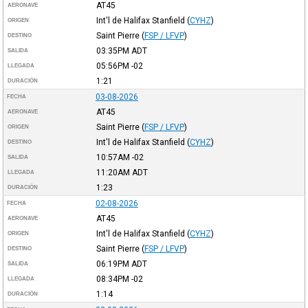
AT45
AERONAVE
Int'l de Halifax Stanfield
(
CYHZ
)
ORIGEN
Saint Pierre
(
FSP / LFVP
)
DESTINO
03:35PM
ADT
SALIDA
05:56PM
-02
LLEGADA
1:21
DURACIÓN
03-08-2026
FECHA
AT45
AERONAVE
Saint Pierre
(
FSP / LFVP
)
ORIGEN
Int'l de Halifax Stanfield
(
CYHZ
)
DESTINO
10:57AM
-02
SALIDA
11:20AM
ADT
LLEGADA
1:23
DURACIÓN
02-08-2026
FECHA
AT45
AERONAVE
Int'l de Halifax Stanfield
(
CYHZ
)
ORIGEN
Saint Pierre
(
FSP / LFVP
)
DESTINO
06:19PM
ADT
SALIDA
08:34PM
-02
LLEGADA
1:14
DURACIÓN