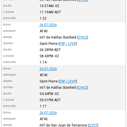
10:57AM
-02
SALIDA
11:19AM
ADT
LLEGADA
1:22
DURACIÓN
26-07-2026
FECHA
AT45
AERONAVE
Int'l de Halifax Stanfield
(
CYHZ
)
ORIGEN
Saint Pierre
(
FSP / LFVP
)
DESTINO
06:28PM
ADT
SALIDA
08:43PM
-02
LLEGADA
1:14
DURACIÓN
26-07-2026
FECHA
AT45
AERONAVE
Saint Pierre
(
FSP / LFVP
)
ORIGEN
Int'l de Halifax Stanfield
(
CYHZ
)
DESTINO
04:44PM
-02
SALIDA
05:01PM
ADT
LLEGADA
1:17
DURACIÓN
26-07-2026
FECHA
AT45
AERONAVE
Int'l de San Juan de Terranova
(
CYYT
)
ORIGEN