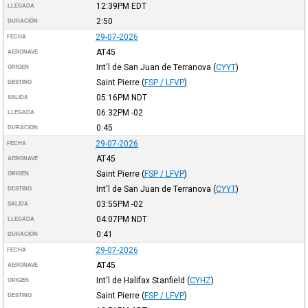
12:39PM
EDT
LLEGADA
2:50
DURACIÓN
29-07-2026
FECHA
AT45
AERONAVE
Int'l de San Juan de Terranova
(
CYYT
)
ORIGEN
Saint Pierre
(
FSP / LFVP
)
DESTINO
05:16PM
NDT
SALIDA
06:32PM
-02
LLEGADA
0:45
DURACIÓN
29-07-2026
FECHA
AT45
AERONAVE
Saint Pierre
(
FSP / LFVP
)
ORIGEN
Int'l de San Juan de Terranova
(
CYYT
)
DESTINO
03:55PM
-02
SALIDA
04:07PM
NDT
LLEGADA
0:41
DURACIÓN
29-07-2026
FECHA
AT45
AERONAVE
Int'l de Halifax Stanfield
(
CYHZ
)
ORIGEN
Saint Pierre
(
FSP / LFVP
)
DESTINO