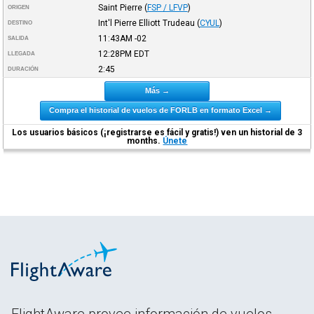
Saint Pierre
(
FSP / LFVP
)
ORIGEN
Int'l Pierre Elliott Trudeau
(
CYUL
)
DESTINO
11:43AM
-02
SALIDA
12:28PM
EDT
LLEGADA
2:45
DURACIÓN
Más →
Compra el historial de vuelos de FORLB en formato Excel →
Los usuarios básicos (¡registrarse es fácil y gratis!) ven un historial de 3
months.
Únete
FlightAware provee información de vuelos