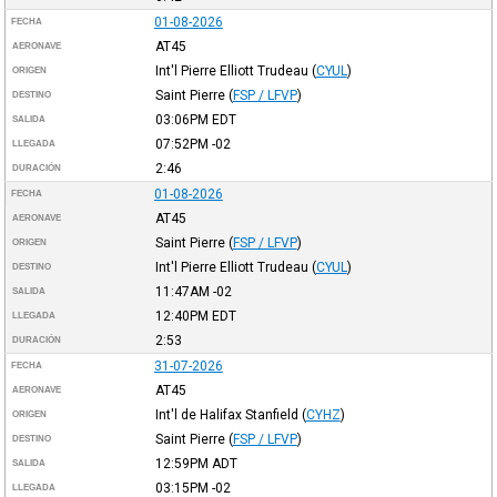
01-08-2026
FECHA
AT45
AERONAVE
Int'l Pierre Elliott Trudeau
(
CYUL
)
ORIGEN
Saint Pierre
(
FSP / LFVP
)
DESTINO
03:06PM
EDT
SALIDA
07:52PM
-02
LLEGADA
2:46
DURACIÓN
01-08-2026
FECHA
AT45
AERONAVE
Saint Pierre
(
FSP / LFVP
)
ORIGEN
Int'l Pierre Elliott Trudeau
(
CYUL
)
DESTINO
11:47AM
-02
SALIDA
12:40PM
EDT
LLEGADA
2:53
DURACIÓN
31-07-2026
FECHA
AT45
AERONAVE
Int'l de Halifax Stanfield
(
CYHZ
)
ORIGEN
Saint Pierre
(
FSP / LFVP
)
DESTINO
12:59PM
ADT
SALIDA
03:15PM
-02
LLEGADA