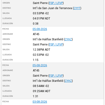
Saint Pierre
(
FSP / LFVP
)
ORIGEN
Int'l de San Juan de Terranova
(
CYYT
)
DESTINO
03:53PM
-02
SALIDA
04:01PM
NDT
LLEGADA
0:38
DURACIÓN
05-08-2026
FECHA
AT45
AERONAVE
Int'l de Halifax Stanfield
(
CYHZ
)
ORIGEN
Saint Pierre
(
FSP / LFVP
)
DESTINO
12:38PM
ADT
SALIDA
02:53PM
-02
LLEGADA
1:15
DURACIÓN
05-08-2026
FECHA
AT45
AERONAVE
Saint Pierre
(
FSP / LFVP
)
ORIGEN
Int'l de Halifax Stanfield
(
CYHZ
)
DESTINO
08:54AM
-02
SALIDA
09:25AM
ADT
LLEGADA
1:31
DURACIÓN
03-08-2026
FECHA