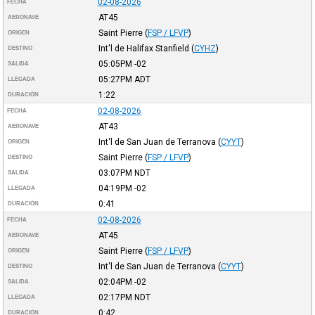
02-08-2026
FECHA
AT45
AERONAVE
Saint Pierre
(
FSP / LFVP
)
ORIGEN
Int'l de Halifax Stanfield
(
CYHZ
)
DESTINO
05:05PM
-02
SALIDA
05:27PM
ADT
LLEGADA
1:22
DURACIÓN
02-08-2026
FECHA
AT43
AERONAVE
Int'l de San Juan de Terranova
(
CYYT
)
ORIGEN
Saint Pierre
(
FSP / LFVP
)
DESTINO
03:07PM
NDT
SALIDA
04:19PM
-02
LLEGADA
0:41
DURACIÓN
02-08-2026
FECHA
AT45
AERONAVE
Saint Pierre
(
FSP / LFVP
)
ORIGEN
Int'l de San Juan de Terranova
(
CYYT
)
DESTINO
02:04PM
-02
SALIDA
02:17PM
NDT
LLEGADA
0:42
DURACIÓN