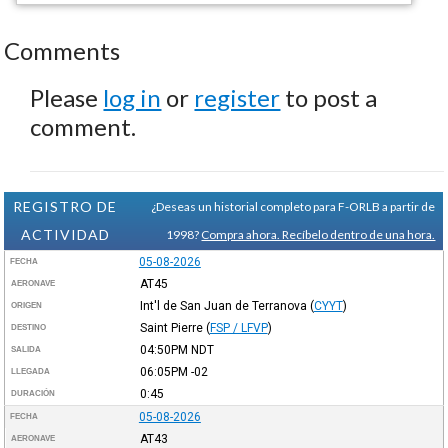
Comments
Please
log in
or
register
to post a
comment.
REGISTRO DE
¿Deseas un historial completo para F-ORLB a partir de
ACTIVIDAD
1998?
Compra ahora. Recíbelo dentro de una hora.
05-08-2026
FECHA
AT45
AERONAVE
Int'l de San Juan de Terranova
(
CYYT
)
ORIGEN
Saint Pierre
(
FSP / LFVP
)
DESTINO
04:50PM
NDT
SALIDA
06:05PM
-02
LLEGADA
0:45
DURACIÓN
05-08-2026
FECHA
AT43
AERONAVE