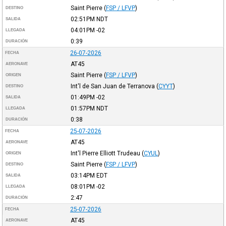
Saint Pierre
(
FSP / LFVP
)
DESTINO
02:51PM
NDT
SALIDA
04:01PM
-02
LLEGADA
0:39
DURACIÓN
26-07-2026
FECHA
AT45
AERONAVE
Saint Pierre
(
FSP / LFVP
)
ORIGEN
Int'l de San Juan de Terranova
(
CYYT
)
DESTINO
01:49PM
-02
SALIDA
01:57PM
NDT
LLEGADA
0:38
DURACIÓN
25-07-2026
FECHA
AT45
AERONAVE
Int'l Pierre Elliott Trudeau
(
CYUL
)
ORIGEN
Saint Pierre
(
FSP / LFVP
)
DESTINO
03:14PM
EDT
SALIDA
08:01PM
-02
LLEGADA
2:47
DURACIÓN
25-07-2026
FECHA
AT45
AERONAVE