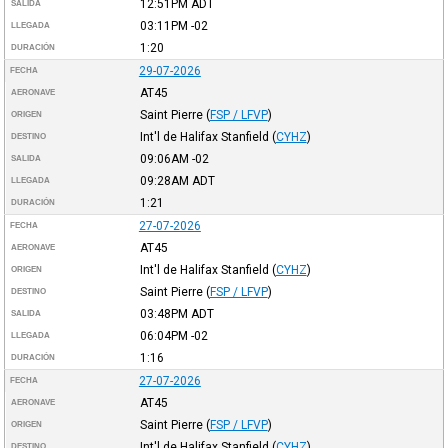
12:51PM
ADT
SALIDA
03:11PM
-02
LLEGADA
1:20
DURACIÓN
29-07-2026
FECHA
AT45
AERONAVE
Saint Pierre
(
FSP / LFVP
)
ORIGEN
Int'l de Halifax Stanfield
(
CYHZ
)
DESTINO
09:06AM
-02
SALIDA
09:28AM
ADT
LLEGADA
1:21
DURACIÓN
27-07-2026
FECHA
AT45
AERONAVE
Int'l de Halifax Stanfield
(
CYHZ
)
ORIGEN
Saint Pierre
(
FSP / LFVP
)
DESTINO
03:48PM
ADT
SALIDA
06:04PM
-02
LLEGADA
1:16
DURACIÓN
27-07-2026
FECHA
AT45
AERONAVE
Saint Pierre
(
FSP / LFVP
)
ORIGEN
Int'l de Halifax Stanfield
(
CYHZ
)
DESTINO