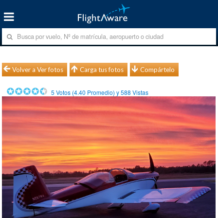
Volver a Ver fotos
Carga tus fotos
Compártelo
5
Votos (
4.40
Promedio) y
588
Vistas