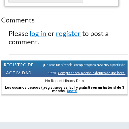
Comments
Please
log in
or
register
to post a
comment.
REGISTRO DE
¿Deseas un historial completo para N267RV a partir de
ACTIVIDAD
1998?
Compra ahora. Recíbelo dentro de una hora.
No Recent History Data
Los usuarios básicos (¡registrarse es fácil y gratis!) ven un historial de 3
months.
Únete