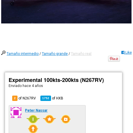
Like
Tamaño intermedio
/
Tamaño grande
/
Tamaño real
Experimental 100kts-200kts (N267RV)
Enviado
hace 4 años
of N267RV
of
HXB
2
1752
Peter Nassar