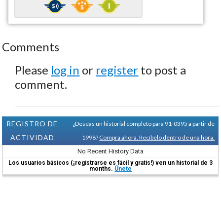
Comments
Please
log in
or
register
to post a
comment.
REGISTRO DE
¿Deseas un historial completo para 91-0395 a partir de
ACTIVIDAD
1998?
Compra ahora. Recíbelo dentro de una hora.
No Recent History Data
Los usuarios básicos (¡registrarse es fácil y gratis!) ven un historial de 3
months.
Únete