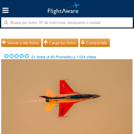
Volver a Ver fotos
Carga tus fotos
Compártelo
21
Votos (
4.95
Promedio) y
1.024
Vistas