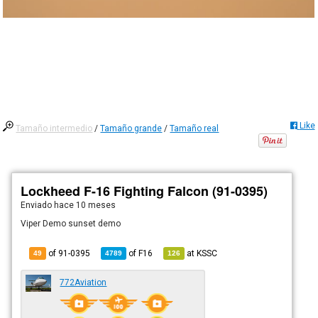
Like
Tamaño intermedio
/
Tamaño grande
/
Tamaño real
Lockheed F-16 Fighting Falcon (91-0395)
Enviado
hace 10 meses
Viper Demo sunset demo
of 91-0395
of
F16
at
KSSC
49
4789
126
772Aviation