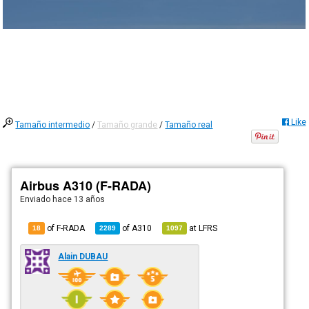
Like
Tamaño intermedio
/
Tamaño grande
/
Tamaño real
Airbus A310 (F-RADA)
Enviado
hace 13 años
of F-RADA
of
A310
at
LFRS
18
2289
1097
Alain DUBAU