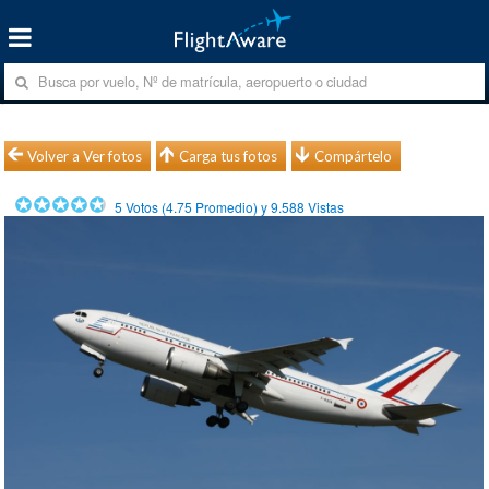
Volver a Ver fotos
Carga tus fotos
Compártelo
5
Votos (
4.75
Promedio) y
9.588
Vistas