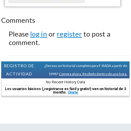
Comments
Please
log in
or
register
to post a
comment.
REGISTRO DE
¿Deseas un historial completo para F-RADA a partir de
ACTIVIDAD
1998?
Compra ahora. Recíbelo dentro de una hora.
No Recent History Data
Los usuarios básicos (¡registrarse es fácil y gratis!) ven un historial de 3
months.
Únete