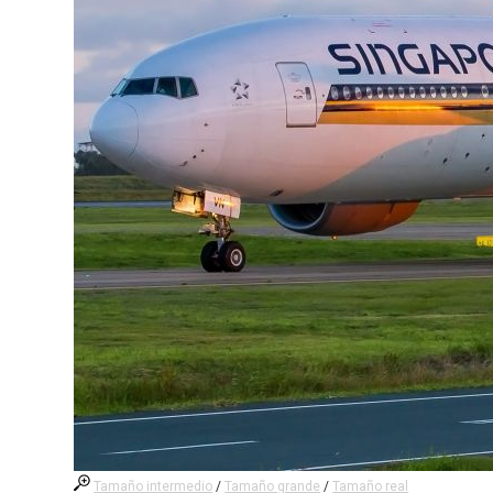
Tamaño intermedio
/
Tamaño grande
/
Tamaño real