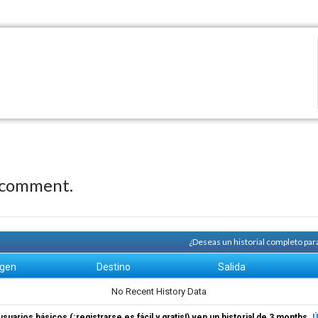
 comment.
¿Deseas un historial completo par
igen
Destino
Salida
No Recent History Data
usuarios básicos (¡registrarse es fácil y gratis!) ven un historial de 3 months.
Ú