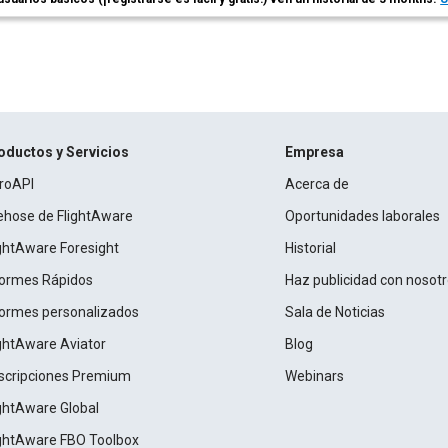
oductos y Servicios
Empresa
roAPI
Acerca de
rehose de FlightAware
Oportunidades laborales
ightAware Foresight
Historial
formes Rápidos
Haz publicidad con nosot
formes personalizados
Sala de Noticias
ightAware Aviator
Blog
scripciones Premium
Webinars
ightAware Global
ightAware FBO Toolbox