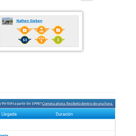
Nathen Sieben
a 9V-SVN a partir de 1998?
Compra ahora. Recíbelo dentro de una hora.
Llegada
Duración
nete