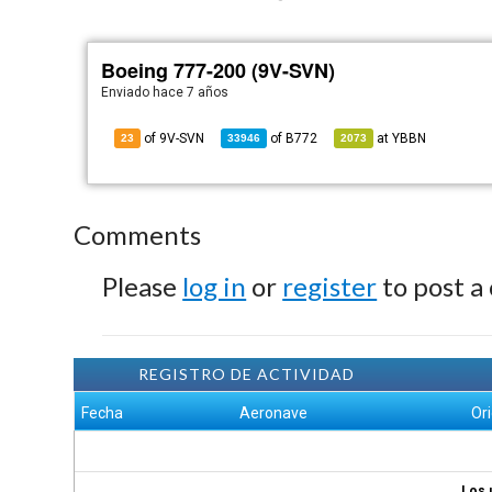
Boeing 777-200 (9V-SVN)
Enviado
hace 7 años
of 9V-SVN
of
B772
at
YBBN
23
33946
2073
Comments
Please
log in
or
register
to post a
REGISTRO DE ACTIVIDAD
Fecha
Aeronave
Or
Los 