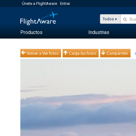
Únete a FlightAware
Entrar
Todos
Productos
Industrias
Volver a Ver fotos
Carga tus fotos
Compártelo