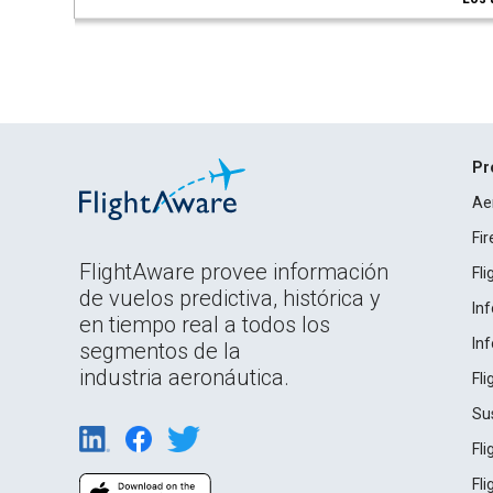
Pr
Ae
Fi
FlightAware provee información
Fl
de vuelos predictiva, histórica y
In
en tiempo real a todos los
In
segmentos de la
industria aeronáutica.
Fl
Su
Fl
Fl