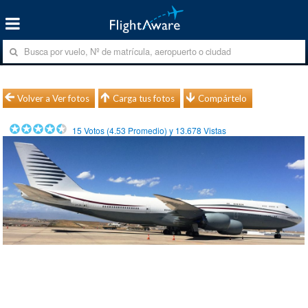
Volver a Ver fotos
Carga tus fotos
Compártelo
15
Votos (
4.53
Promedio) y
13.678
Vistas