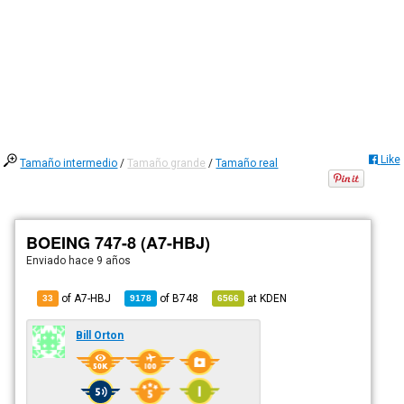
Like
Tamaño intermedio
/
Tamaño grande
/
Tamaño real
BOEING 747-8 (A7-HBJ)
Enviado
hace 9 años
of A7-HBJ
of
B748
at
KDEN
33
9178
6566
Bill Orton