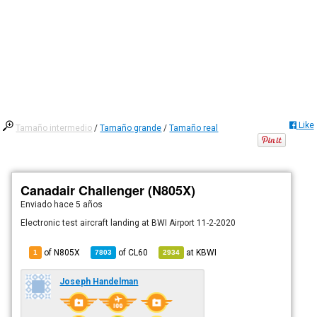
Like
Tamaño intermedio
/
Tamaño grande
/
Tamaño real
Canadair Challenger (N805X)
Enviado
hace 5 años
Electronic test aircraft landing at BWI Airport 11-2-2020
of N805X
of
CL60
at
KBWI
1
7803
2934
Joseph Handelman