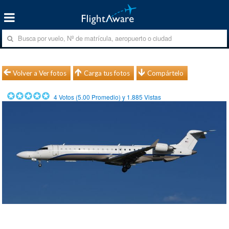
Volver a Ver fotos
Carga tus fotos
Compártelo
4
Votos (
5.00
Promedio) y
1.885
Vistas