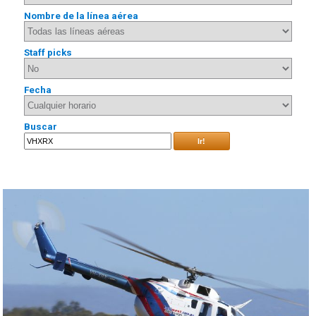
Nombre de la línea aérea
Staff picks
Fecha
Buscar
Ir!