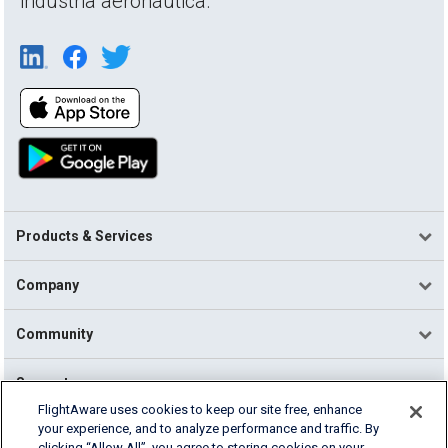
industria aeronáutica.
Products & Services
Company
Community
Support
FlightAware uses cookies to keep our site free, enhance
your experience, and to analyze performance and traffic. By
English (USA)
clicking “Allow All”, you agree to storing cookies on your