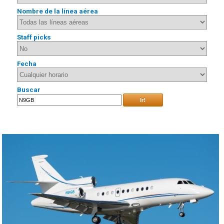
Nombre de la línea aérea
Staff picks
Fecha
Buscar
Ir!